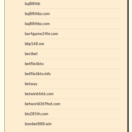
baj88thb
baj88thbz.com
baj88thbz.com
bar4game24hr.com
bbp168.me
bestbet
betflixtikto
betflixtikto.info
betway
betwin6666.com
betworld369hot.com
bio285th.com
bombet888.win