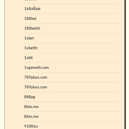
168สล็อต
188bet
188betth
1xbet
1xbetth
1xbit
1xgameth.com
789pluss.com
789pluss.com
888pg
8lots.me
8lots.me
918Kiss