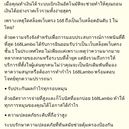
เมื่อคุณทำเงินได้ ระบบเบิกเงินอัตโนมัติจะช่วยทำให้คุณถอน
เงินได้อย่างรวดเร็วรวมทั้งง่ายสุดๆ
เพราะเหตุใดสล็อตเว็บตรง 168 ถึงเป็นเว็บสล็อตอันดับ 1 ใน
ไทย?
ด้วยความจริงจังสำหรับเพื่อการมอบประสบการณ์การพนันที่ดี
ที่สุด 168Lambo ได้รับการยินยอมรับว่าเป็น เว็บสล็อตเว็บตรง
ชั้น 1 ในประเทศไทย ไม่เพียงแค่เพราะเหตุว่าความมากมาย
หลากหลายของเกมหรือระบบที่ล้ำยุค แต่ยังรวมถึงการให้
บริการที่ตั้งใจผู้เล่นทุกคน ไม่ว่าคุณจะเป็นนักเดิมพันที่มอง
หาความสนุกหรือต้องการทำกำไร 168Lambo พร้อมตอบ
โจทย์ทุกความปรารถนา
• รับประกันผลกำไรทุกรอบหมุน
ด้วยอัตราการจ่ายที่สูงและก็โบนัสที่ออกบ่อย 168Lambo ทำให้
ทุกการหมุนของคุณได้โอกาสได้กำไร
• ความปลอดภัยระดับที่ถือว่าสูง
ระบบรักษาความปลอดภัยที่ทันสมัยช่วยคุ้มครองป้องกัน