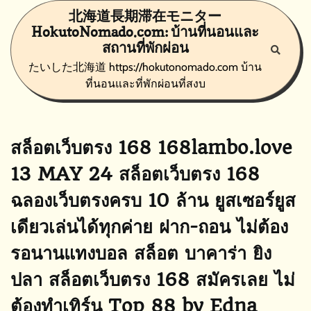
Skip
北海道長期滞在モニター
to
HokutoNomado.com: บ้านที่นอนและ
content
สถานที่พักผ่อน
たいした北海道 https://hokutonomado.com บ้าน
ที่นอนและที่พักผ่อนที่สงบ
สล็อตเว็บตรง 168 168lambo.love
13 MAY 24 สล็อตเว็บตรง 168
ฉลองเว็บตรงครบ 10 ล้าน ยูสเซอร์ยูส
เดียวเล่นได้ทุกค่าย ฝาก-ถอน ไม่ต้อง
รอนานแทงบอล สล็อต บาคาร่า ยิง
ปลา สล็อตเว็บตรง 168 สมัครเลย ไม่
ต้องทำเทิร์น Top 88 by Edna