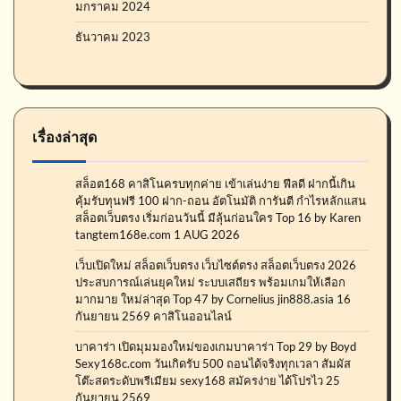
มกราคม 2024
ธันวาคม 2023
เรื่องล่าสุด
สล็อต168 คาสิโนครบทุกค่าย เข้าเล่นง่าย ฟีลดี ฝากนี้เกิน
คุ้มรับทุนฟรี 100 ฝาก-ถอน อัตโนมัติ การันตี กำไรหลักแสน
สล็อตเว็บตรง เริ่มก่อนวันนี้ มีลุ้นก่อนใคร Top 16 by Karen
tangtem168e.com 1 AUG 2026
เว็บเปิดใหม่ สล็อตเว็บตรง เว็บไซต์ตรง สล็อตเว็บตรง 2026
ประสบการณ์เล่นยุคใหม่ ระบบเสถียร พร้อมเกมให้เลือก
มากมาย ใหม่ล่าสุด Top 47 by Cornelius jin888.asia 16
กันยายน 2569 คาสิโนออนไลน์
บาคาร่า เปิดมุมมองใหม่ของเกมบาคาร่า Top 29 by Boyd
Sexy168c.com วันเกิดรับ 500 ถอนได้จริงทุกเวลา สัมผัส
โต๊ะสดระดับพรีเมียม sexy168 สมัครง่าย ได้โปรไว 25
กันยายน 2569