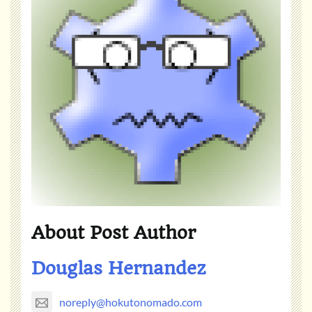
About Post Author
Douglas Hernandez
noreply@hokutonomado.com