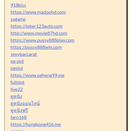
918kiss
https://www.madoohd.com
sagame
https://joker123auto.com
http://www.movie87hd.com
https://www.pussy888play.com
https://pussy888win.com
sexybaccarat
pg slot
pgslot
https://www.pgheng99.me
fullslot
live22
ดูหนัง
ดูหนังออนไลน์
ดูหนังฟรี
faro168
https://hongkong456.me