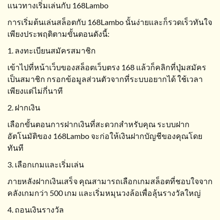
แนวทางเริ่มเล่นกับ 168Lambo
การเริ่มต้นเล่นสล็อตกับ 168Lambo นั้นง่ายและก็รวดเร็วทันใจ
เพียงประพฤติตามขั้นตอนดังนี้:
1. ลงทะเบียนสมัครสมาชิก
เข้าไปที่หน้าเว็บของสล็อตเว็บตรง 168 แล้วก็คลิกที่ปุ่มสมัคร
เป็นสมาชิก กรอกข้อมูลส่วนตัวจากที่ระบบอยากได้ ใช้เวลา
เพียงแต่ไม่กี่นาที
2. ฝากเงิน
เลือกขั้นตอนการฝากเงินที่สะดวกสำหรับคุณ ระบบฝาก
อัตโนมัติของ 168Lambo จะก่อให้เงินฝากบัญชีของคุณโดย
ทันที
3. เลือกเกมและเริ่มเล่น
ภายหลังฝากเงินเสร็จ คุณสามารถเลือกเกมสล็อตที่ชอบใจจาก
คลังเกมกว่า 500 เกม และเริ่มหมุนวงล้อเพื่อลุ้นรางวัลใหญ่
4. ถอนเงินรางวัล