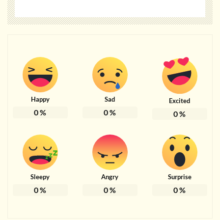
Happy
Sad
Excited
0
%
0
%
0
%
Sleepy
Angry
Surprise
0
%
0
%
0
%