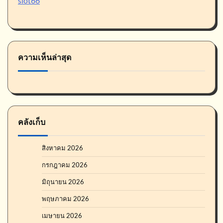
slot66
ความเห็นล่าสุด
คลังเก็บ
สิงหาคม 2026
กรกฎาคม 2026
มิถุนายน 2026
พฤษภาคม 2026
เมษายน 2026