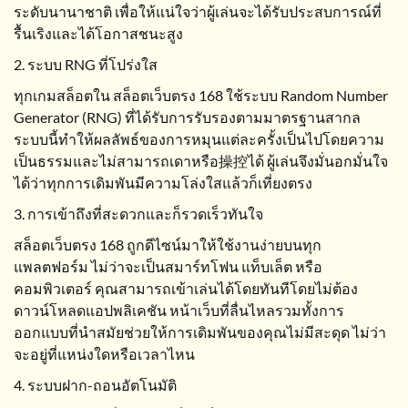
ระดับนานาชาติ เพื่อให้แน่ใจว่าผู้เล่นจะได้รับประสบการณ์ที่
รื้นเริงและได้โอกาสชนะสูง
2. ระบบ RNG ที่โปร่งใส
ทุกเกมสล็อตใน สล็อตเว็บตรง 168 ใช้ระบบ Random Number
Generator (RNG) ที่ได้รับการรับรองตามมาตรฐานสากล
ระบบนี้ทำให้ผลลัพธ์ของการหมุนแต่ละครั้งเป็นไปโดยความ
เป็นธรรมและไม่สามารถเดาหรือ操控ได้ ผู้เล่นจึงมั่นอกมั่นใจ
ได้ว่าทุกการเดิมพันมีความโล่งใสแล้วก็เที่ยงตรง
3. การเข้าถึงที่สะดวกและก็รวดเร็วทันใจ
สล็อตเว็บตรง 168 ถูกดีไซน์มาให้ใช้งานง่ายบนทุก
แพลตฟอร์ม ไม่ว่าจะเป็นสมาร์ทโฟน แท็บเล็ต หรือ
คอมพิวเตอร์ คุณสามารถเข้าเล่นได้โดยทันทีโดยไม่ต้อง
ดาวน์โหลดแอปพลิเคชัน หน้าเว็บที่ลื่นไหลรวมทั้งการ
ออกแบบที่นำสมัยช่วยให้การเดิมพันของคุณไม่มีสะดุด ไม่ว่า
จะอยู่ที่แหน่งใดหรือเวลาไหน
4. ระบบฝาก-ถอนอัตโนมัติ