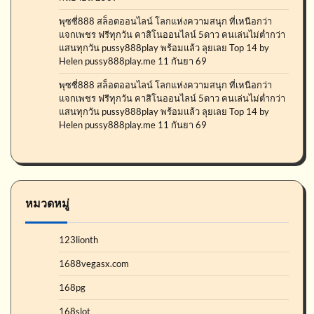
พุซซี่888 สล็อตออนไลน์ โลกแห่งความสนุก ที่เหนือกว่า
แจกเพชร ฟรีทุกวัน คาสิโนออนไลน์ 5ดาว คนเล่นไม่ต่ำกว่า
แสนทุกวัน pussy888play พร้อมแล้ว ลุยเลย Top 14 by
Helen pussy888play.me 11 กันยา 69
พุซซี่888 สล็อตออนไลน์ โลกแห่งความสนุก ที่เหนือกว่า
แจกเพชร ฟรีทุกวัน คาสิโนออนไลน์ 5ดาว คนเล่นไม่ต่ำกว่า
แสนทุกวัน pussy888play พร้อมแล้ว ลุยเลย Top 14 by
Helen pussy888play.me 11 กันยา 69
หมวดหมู่
123lionth
1688vegasx.com
168pg
168slot