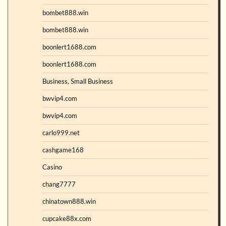
bombet888.win
bombet888.win
boonlert1688.com
boonlert1688.com
Business, Small Business
bwvip4.com
bwvip4.com
carlo999.net
cashgame168
Casino
chang7777
chinatown888.win
cupcake88x.com