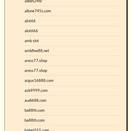
allbet24hr
allone745s.com
alot66
alot666
amb slot
ambfine88.net
aress77.shop
aress77.shop
argus16888.com
asb9999.com
audi688.com
ba88th.com
ba88th.com
babet555.com