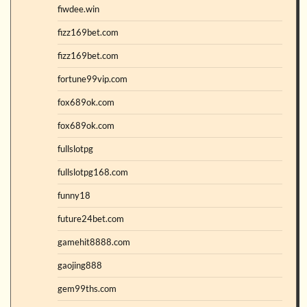
fiwdee.win
fizz169bet.com
fizz169bet.com
fortune99vip.com
fox689ok.com
fox689ok.com
fullslotpg
fullslotpg168.com
funny18
future24bet.com
gamehit8888.com
gaojing888
gem99ths.com