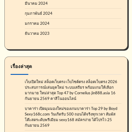
มีนาคม 2024
กุมภาพันธ์ 2024
มกราคม 2024
ธันวาคม 2023
เรื่องล่าสุด
เว็บเปิดใหม่ สล็อตเว็บตรง เว็บไซต์ตรง สล็อตเว็บตรง 2026
ประสบการณ์เล่นยุคใหม่ ระบบเสถียร พร้อมเกมให้เลือก
มากมาย ใหม่ล่าสุด Top 47 by Cornelius jin888.asia 16
กันยายน 2569 คาสิโนออนไลน์
บาคาร่า เปิดมุมมองใหม่ของเกมบาคาร่า Top 29 by Boyd
Sexy168c.com วันเกิดรับ 500 ถอนได้จริงทุกเวลา สัมผัส
โต๊ะสดระดับพรีเมียม sexy168 สมัครง่าย ได้โปรไว 25
กันยายน 2569