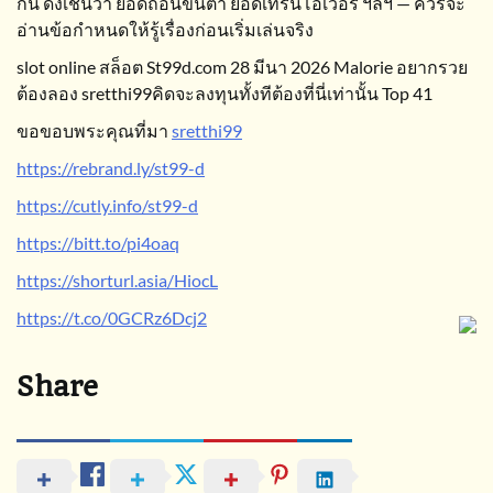
กัน ดังเช่นว่า ยอดถอนขั้นต่ำ ยอดเทิร์นโอเวอร์ ฯลฯ — ควรจะ
อ่านข้อกำหนดให้รู้เรื่องก่อนเริ่มเล่นจริง
slot online สล็อต St99d.com 28 มีนา 2026 Malorie อยากรวย
ต้องลอง sretthi99คิดจะลงทุนทั้งทีต้องที่นี่เท่านั้น Top 41
ขอขอบพระคุณที่มา
sretthi99
https://rebrand.ly/st99-d
https://cutly.info/st99-d
https://bitt.to/pi4oaq
https://shorturl.asia/HiocL
https://t.co/0GCRz6Dcj2
Share