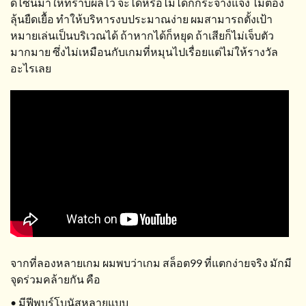
ดีไซน์มาให้ทราบผลไว จะได้หรือไม่ได้ก็กระจ่างแจ้ง ไม่ต้อง
ลุ้นยืดเยื้อ ทำให้บริหารงบประมาณง่าย ผมสามารถตั้งเป้า
หมายเล่นเป็นบริเวณได้ ถ้าหากได้ก็หยุด ถ้าเสียก็ไม่เจ็บตัว
มากมาย ซึ่งไม่เหมือนกับเกมที่หมุนไปเรื่อยแต่ไม่ให้รางวัล
อะไรเลย
จากที่ลองหลายเกม ผมพบว่าเกม สล็อต99 ที่แตกง่ายจริง มักมี
จุดร่วมคล้ายกัน คือ
• มีฟีพบร์โบนัสหลายแบบ