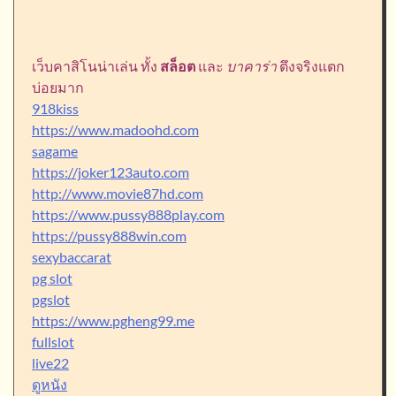
เว็บคาสิโนน่าเล่น ทั้ง
สล็อต
และ
บาคาร่า
ตึงจริงแตก
บ่อยมาก
918kiss
https://www.madoohd.com
sagame
https://joker123auto.com
http://www.movie87hd.com
https://www.pussy888play.com
https://pussy888win.com
sexybaccarat
pg slot
pgslot
https://www.pgheng99.me
fullslot
live22
ดูหนัง