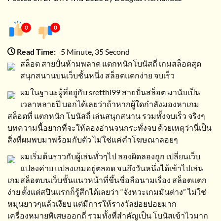
0
0
Read Time:
5 Minute, 35 Second
สล็อต สายปั่นห้ามพลาด แตกหนักโบนัสถี่ เกมสล็อตสุด
สนุกสนานบนเว็บชั้นหนึ่ง สล็อตแตกง่าย จบเร็ว
ผมในฐานะผู้ที่อยู่กับ sretthi99 สายปั่นสล็อต มานับเป็น
เวลาหลายปี บอกได้เลยว่าถ้าหากผู้ใดกำลังมองหาเกม
สล็อตที่ แตกหนัก โบนัสถี่ เล่นสนุกสนาน รวมทั้งจบเร็ว จริงๆ
บทความนี้อยากที่จะให้ลองอ่านจนกระทั่งจบ ด้วยเหตุว่านี่เป็น
สิ่งที่ผมพบมาพร้อมกับตัว ไม่ใช่แค่คำโฆษณาลอยๆ
ผมเริ่มต้นราวกับผู้เล่นทั่วๆไป ลองผิดลองถูก เปลี่ยนเว็บ
แปลงค่าย แปลงเกมอยู่ตลอด จนถึงวันหนึ่งได้เข้าไปเล่น
เกมสล็อตบนเว็บชั้นแนวหน้าที่ขึ้นชื่อลือนามเรื่อง สล็อตแตก
ง่าย ตั้งแต่สปินแรกก็รู้สึกได้เลยว่า “จังหวะเกมมันต่าง” ไม่ใช่
หมุนยาวๆแล้วเงียบ แต่มีการให้รางวัลย่อยบ่อยมาก
เครื่องหมายพิเศษออกถี่ รวมทั้งที่สำคัญเป็น โบนัสเข้าไวมาก