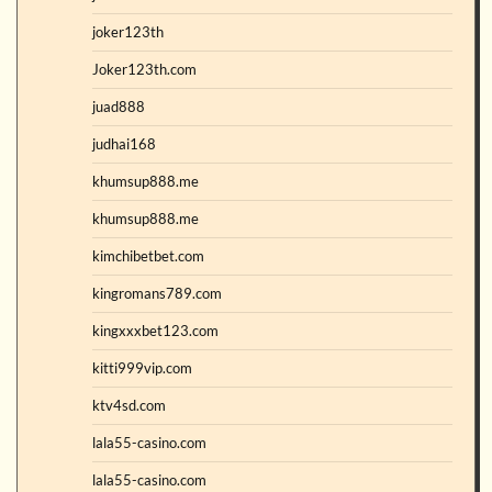
joker123th
Joker123th.com
juad888
judhai168
khumsup888.me
khumsup888.me
kimchibetbet.com
kingromans789.com
kingxxxbet123.com
kitti999vip.com
ktv4sd.com
lala55-casino.com
lala55-casino.com