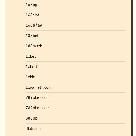
168pg
168slot
168สล็อต
188bet
188betth
1xbet
1xbetth
1xbit
1xgameth.com
789pluss.com
789pluss.com
888pg
8lots.me