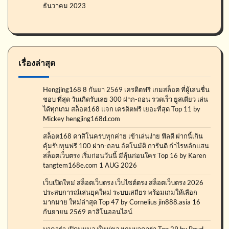
ธันวาคม 2023
เรื่องล่าสุด
Hengjing168 8 กันยา 2569 เครดิตฟรี เกมสล็อต ที่ผู้เล่นชื่น
ชอบ ที่สุด วันเกิดรับเลย 300 ฝาก-ถอน รวดเร็ว ยูสเดียว เล่น
ได้ทุกเกม สล็อต168 แจก เครดิตฟรี เยอะที่สุด Top 11 by
Mickey hengjing168d.com
สล็อต168 คาสิโนครบทุกค่าย เข้าเล่นง่าย ฟีลดี ฝากนี้เกิน
คุ้มรับทุนฟรี 100 ฝาก-ถอน อัตโนมัติ การันตี กำไรหลักแสน
สล็อตเว็บตรง เริ่มก่อนวันนี้ มีลุ้นก่อนใคร Top 16 by Karen
tangtem168e.com 1 AUG 2026
เว็บเปิดใหม่ สล็อตเว็บตรง เว็บไซต์ตรง สล็อตเว็บตรง 2026
ประสบการณ์เล่นยุคใหม่ ระบบเสถียร พร้อมเกมให้เลือก
มากมาย ใหม่ล่าสุด Top 47 by Cornelius jin888.asia 16
กันยายน 2569 คาสิโนออนไลน์
บาคาร่า เปิดมุมมองใหม่ของเกมบาคาร่า Top 29 by Boyd