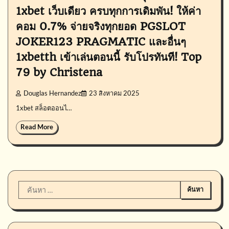
1xbet เว็บเดียว ครบทุกการเดิมพัน! ให้ค่า
คอม 0.7% จ่ายจริงทุกยอด PGSLOT
JOKER123 PRAGMATIC และอื่นๆ
1xbetth เข้าเล่นตอนนี้ รับโปรทันที! Top
79 by Christena
Douglas Hernandez
23 สิงหาคม 2025
1xbet สล็อตออนไ…
Read More
ค้นหา
สำหรับ: