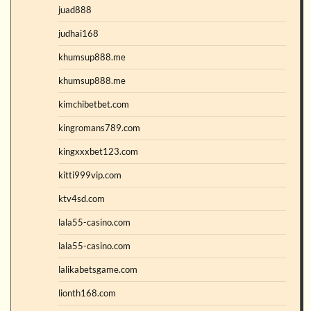
juad888
judhai168
khumsup888.me
khumsup888.me
kimchibetbet.com
kingromans789.com
kingxxxbet123.com
kitti999vip.com
ktv4sd.com
lala55-casino.com
lala55-casino.com
lalikabetsgame.com
lionth168.com