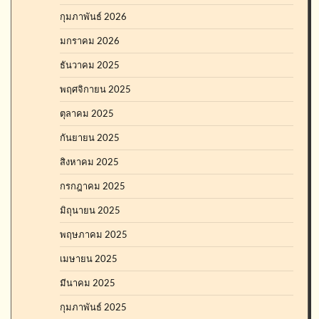
กุมภาพันธ์ 2026
มกราคม 2026
ธันวาคม 2025
พฤศจิกายน 2025
ตุลาคม 2025
กันยายน 2025
สิงหาคม 2025
กรกฎาคม 2025
มิถุนายน 2025
พฤษภาคม 2025
เมษายน 2025
มีนาคม 2025
กุมภาพันธ์ 2025