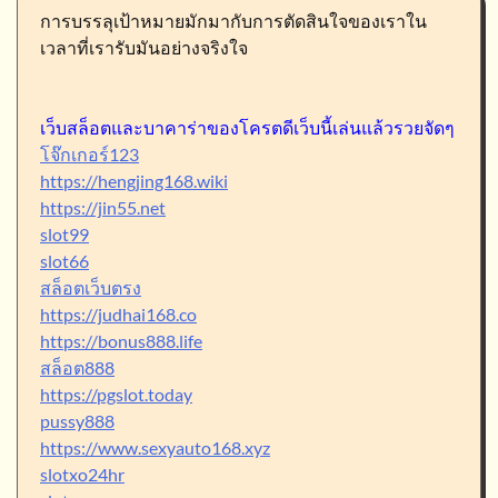
การบรรลุเป้าหมายมักมากับการตัดสินใจของเราใน
เวลาที่เรารับมันอย่างจริงใจ
เว็บสล็อตและบาคาร่าของโครตดีเว็บนี้เล่นแล้วรวยจัดๆ
โจ๊กเกอร์123
https://hengjing168.wiki
https://jin55.net
slot99
slot66
สล็อตเว็บตรง
https://judhai168.co
https://bonus888.life
สล็อต888
https://pgslot.today
pussy888
https://www.sexyauto168.xyz
slotxo24hr