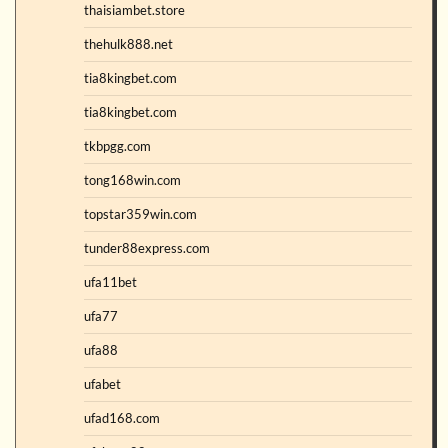
thaisiambet.store
thehulk888.net
tia8kingbet.com
tia8kingbet.com
tkbpgg.com
tong168win.com
topstar359win.com
tunder88express.com
ufa11bet
ufa77
ufa88
ufabet
ufad168.com