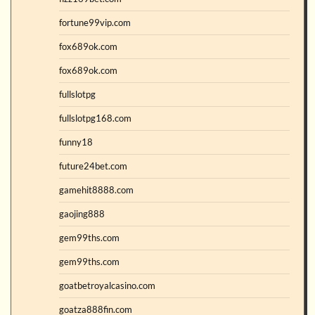
fortune99vip.com
fox689ok.com
fox689ok.com
fullslotpg
fullslotpg168.com
funny18
future24bet.com
gamehit8888.com
gaojing888
gem99ths.com
gem99ths.com
goatbetroyalcasino.com
goatza888fin.com