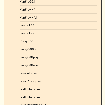
PunPro66.in
PunPro777
PunPro777.in
puntaek66
puntaek77
Pussy888
pussy888fun
pussy888play
pussy888win
ramclubx.com
rasri365day.com
realflikbet.com
realflikbet.com
RENO88WIN.COM