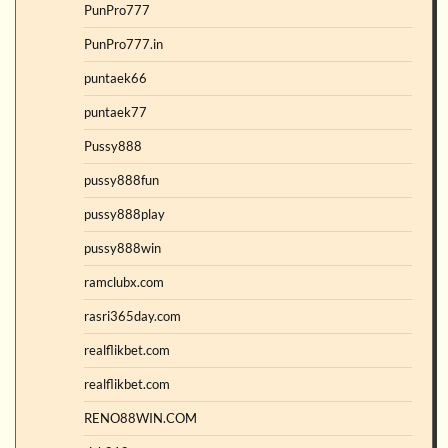
PunPro777
PunPro777.in
puntaek66
puntaek77
Pussy888
pussy888fun
pussy888play
pussy888win
ramclubx.com
rasri365day.com
realflikbet.com
realflikbet.com
RENO88WIN.COM