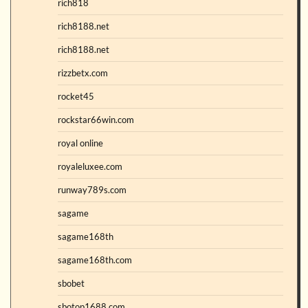
rich818
rich8188.net
rich8188.net
rizzbetx.com
rocket45
rockstar66win.com
royal online
royaleluxee.com
runway789s.com
sagame
sagame168th
sagame168th.com
sbobet
sbotop1688.com