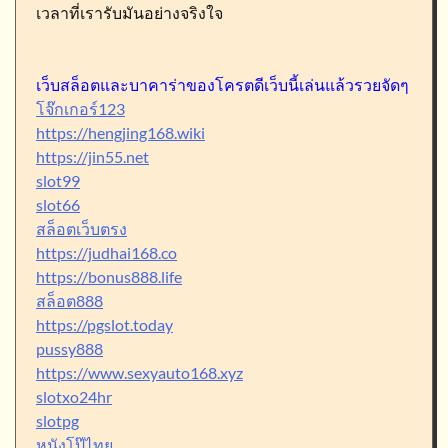
เวลาที่เรารับมันอย่างจริงใจ
เว็บสล็อตและบาคาร่าของโครตดีเว็บนี้เล่นแล้วรวยจัดๆ
โจ๊กเกอร์123
https://hengjing168.wiki
https://jin55.net
slot99
slot66
สล็อตเว็บตรง
https://judhai168.co
https://bonus888.life
สล็อต888
https://pgslot.today
pussy888
https://www.sexyauto168.xyz
slotxo24hr
slotpg
หนังโป๊ไทย