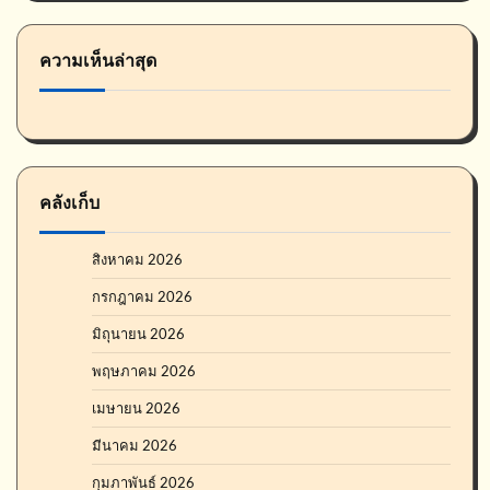
ความเห็นล่าสุด
คลังเก็บ
สิงหาคม 2026
กรกฎาคม 2026
มิถุนายน 2026
พฤษภาคม 2026
เมษายน 2026
มีนาคม 2026
กุมภาพันธ์ 2026