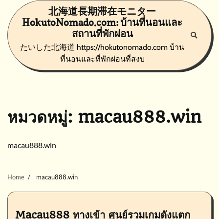
Skip
北海道長期滞在モニター
to
HokutoNomado.com: บ้านที่นอนและ
content
สถานที่พักผ่อน
たいした北海道 https://hokutonomado.com บ้าน
ที่นอนและที่พักผ่อนที่สงบ
หมวดหมู่:
macau888.win
macau888.win
Home
macau888.win
Macau888 ทางเข้า ศูนย์รวมเกมดังแตก