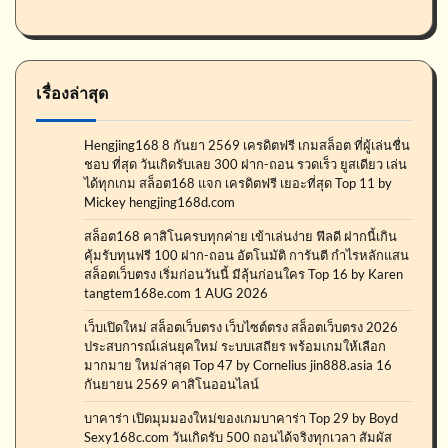
เรื่องล่าสุด
Hengjing168 8 กันยา 2569 เครดิตฟรี เกมสล็อต ที่ผู้เล่นชื่น
ชอบ ที่สุด วันเกิดรับเลย 300 ฝาก-ถอน รวดเร็ว ยูสเดียว เล่น
ได้ทุกเกม สล็อต168 แจก เครดิตฟรี เยอะที่สุด Top 11 by
Mickey hengjing168d.com
สล็อต168 คาสิโนครบทุกค่าย เข้าเล่นง่าย ฟีลดี ฝากนี้เกิน
คุ้มรับทุนฟรี 100 ฝาก-ถอน อัตโนมัติ การันตี กำไรหลักแสน
สล็อตเว็บตรง เริ่มก่อนวันนี้ มีลุ้นก่อนใคร Top 16 by Karen
tangtem168e.com 1 AUG 2026
เว็บเปิดใหม่ สล็อตเว็บตรง เว็บไซต์ตรง สล็อตเว็บตรง 2026
ประสบการณ์เล่นยุคใหม่ ระบบเสถียร พร้อมเกมให้เลือก
มากมาย ใหม่ล่าสุด Top 47 by Cornelius jin888.asia 16
กันยายน 2569 คาสิโนออนไลน์
บาคาร่า เปิดมุมมองใหม่ของเกมบาคาร่า Top 29 by Boyd
Sexy168c.com วันเกิดรับ 500 ถอนได้จริงทุกเวลา สัมผัส