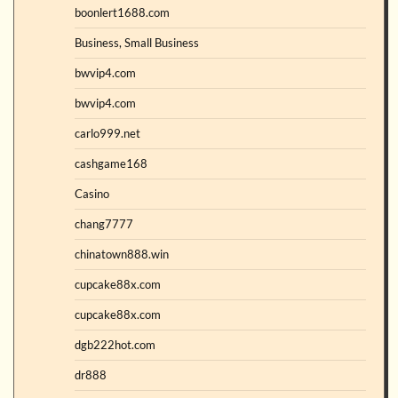
boonlert1688.com
Business, Small Business
bwvip4.com
bwvip4.com
carlo999.net
cashgame168
Casino
chang7777
chinatown888.win
cupcake88x.com
cupcake88x.com
dgb222hot.com
dr888