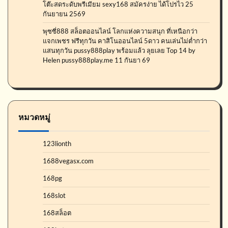
โต๊ะสดระดับพรีเมียม sexy168 สมัครง่าย ได้โปรไว 25
กันยายน 2569
พุซซี่888 สล็อตออนไลน์ โลกแห่งความสนุก ที่เหนือกว่า
แจกเพชร ฟรีทุกวัน คาสิโนออนไลน์ 5ดาว คนเล่นไม่ต่ำกว่า
แสนทุกวัน pussy888play พร้อมแล้ว ลุยเลย Top 14 by
Helen pussy888play.me 11 กันยา 69
หมวดหมู่
123lionth
1688vegasx.com
168pg
168slot
168สล็อต