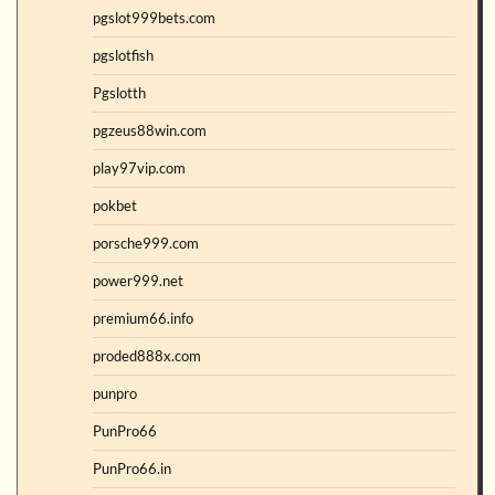
pgslot999bets.com
pgslotfish
Pgslotth
pgzeus88win.com
play97vip.com
pokbet
porsche999.com
power999.net
premium66.info
proded888x.com
punpro
PunPro66
PunPro66.in