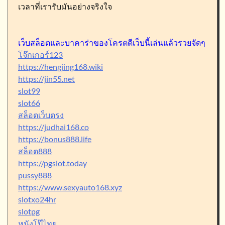
เวลาที่เรารับมันอย่างจริงใจ
เว็บสล็อตและบาคาร่าของโครตดีเว็บนี้เล่นแล้วรวยจัดๆ
โจ๊กเกอร์123
https://hengjing168.wiki
https://jin55.net
slot99
slot66
สล็อตเว็บตรง
https://judhai168.co
https://bonus888.life
สล็อต888
https://pgslot.today
pussy888
https://www.sexyauto168.xyz
slotxo24hr
slotpg
หนังโป๊ไทย