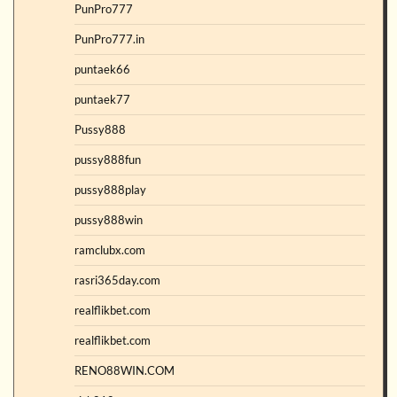
PunPro777
PunPro777.in
puntaek66
puntaek77
Pussy888
pussy888fun
pussy888play
pussy888win
ramclubx.com
rasri365day.com
realflikbet.com
realflikbet.com
RENO88WIN.COM