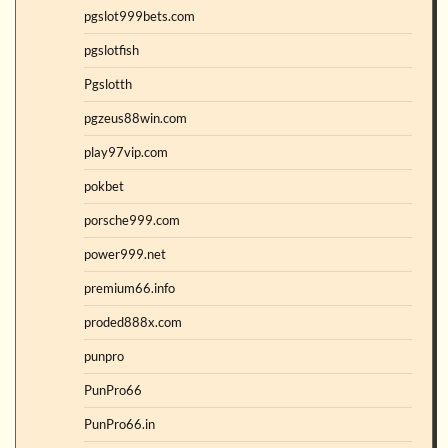
pgslot999bets.com
pgslotfish
Pgslotth
pgzeus88win.com
play97vip.com
pokbet
porsche999.com
power999.net
premium66.info
proded888x.com
punpro
PunPro66
PunPro66.in