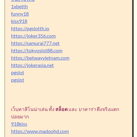
1xbetth
funny18
kiss918
https://pgslotth.io
https://joker356.com
https://samurai777.net
https://tokyoslot88.com
https://betwayvietnam.com
https://jokerasia.net
pgslot
pgslot
เว็บคาสิโนน่าเล่น ทั้ง
สล็อต
และ
บาคาร่า
ตึงจริงแตก
บ่อยมาก
918kiss
https://www.madoohd.com