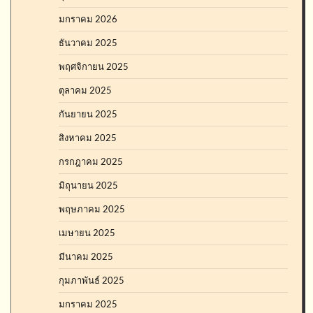
มกราคม 2026
ธันวาคม 2025
พฤศจิกายน 2025
ตุลาคม 2025
กันยายน 2025
สิงหาคม 2025
กรกฎาคม 2025
มิถุนายน 2025
พฤษภาคม 2025
เมษายน 2025
มีนาคม 2025
กุมภาพันธ์ 2025
มกราคม 2025