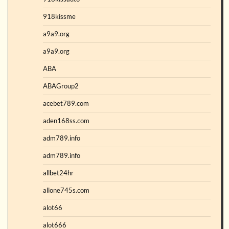
918kissme
a9a9.org
a9a9.org
ABA
ABAGroup2
acebet789.com
aden168ss.com
adm789.info
adm789.info
allbet24hr
allone745s.com
alot66
alot666