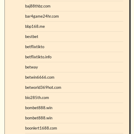
baj88thbz.com
bar4game24hr.com
bbp168.me
bestbet
betflixtikto
betflixtikto.info
betway
betwin6666.com
betworld369hot.com
bio285th.com
bombet888.win
bombet888.win
boonlert1688.com