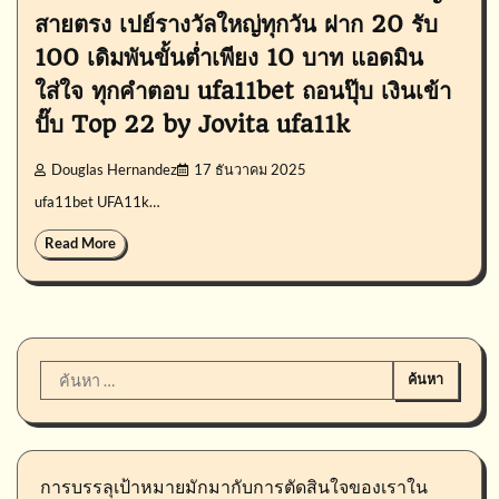
สายตรง เปย์รางวัลใหญ่ทุกวัน ฝาก 20 รับ
100 เดิมพันขั้นต่ำเพียง 10 บาท แอดมิน
ใส่ใจ ทุกคำตอบ ufa11bet ถอนปุ๊บ เงินเข้า
ปั๊บ Top 22 by Jovita ufa11k
Douglas Hernandez
17 ธันวาคม 2025
ufa11bet UFA11k…
Read More
ค้นหา
สำหรับ:
การบรรลุเป้าหมายมักมากับการตัดสินใจของเราใน