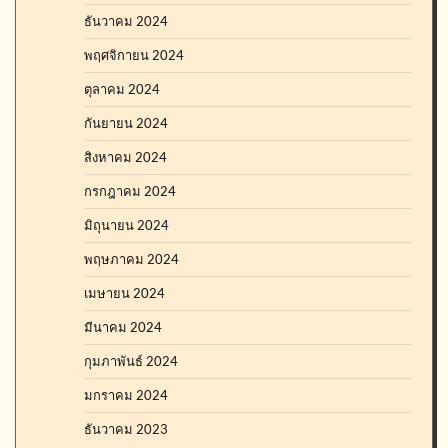
ธันวาคม 2024
พฤศจิกายน 2024
ตุลาคม 2024
กันยายน 2024
สิงหาคม 2024
กรกฎาคม 2024
มิถุนายน 2024
พฤษภาคม 2024
เมษายน 2024
มีนาคม 2024
กุมภาพันธ์ 2024
มกราคม 2024
ธันวาคม 2023