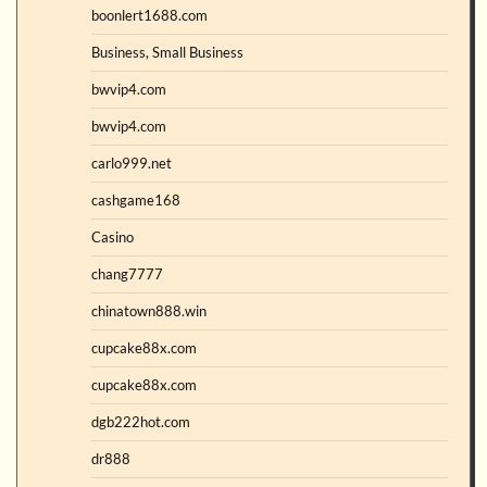
boonlert1688.com
Business, Small Business
bwvip4.com
bwvip4.com
carlo999.net
cashgame168
Casino
chang7777
chinatown888.win
cupcake88x.com
cupcake88x.com
dgb222hot.com
dr888