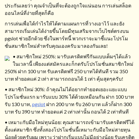
ประกันเลยว่า คุณจำเป็นที่จะต้องถูกใจแน่นอน การเล่นสล็อต
ออนไลน์ที่ง่ายที่สุดก็คือ
การเล่นเพื่อได้กำไรให้ได้ตามแผนการที่วางเอาไว้ และยัง
สามารถเริ่มเล่นได้ง่ายขึ้นโดยมีทุนเสริมจากเว็บไซต์ตรงบน
pgslot ช่วยอีกด้วย ซึ่งในพาร์ทนี้ พวกเราจะมาชี้แนะโปรโม
ชั่นสมาชิกใหม่สำหรับคุณเองครับ มาลองกันเลย!
• สมาชิกใหม่ 250%: มารับเครดิตฟรีกันแบบเต็มๆได้แล้ว
ในเวลานี้ เพียงแต่สมัครและก็กดรับโปรโมชั่นสมาชิกใหม่
250% ฝาก 100 บาท รับเครดิตฟรี 250 บาทได้ทันที รวม 350
บาท ทำยอดแค่ 2 เท่า สามารถถอนได้ 1 เท่า คุ้มสุดๆครับ!
• สมาชิกใหม่ 30%: ถ้าคุณไม่ได้อยากทำยอดเยอะแยะแบบ
โปรโมชั่นแรก มารับแบบ 30% ได้ด้วยเหมือนกัน ฝาก 100 บาท
รับ 130 บาท,
pgslot
ฝาก 200 บาท รับ 260 บาท แล้วก็ฝาก 300
บาท รับ 390 บาท ทำยอดแค่ 2 เท่าเท่านั้น ถอนได้ 2 เท่าทันที
• เหมาะกับมือใหม่ทุนน้อย: คุณสามารถเข้ามารับเครดิตฟรีได้
ตั้งแต่สมาชิก ซึ่งทั้งสองโปรโมชั่นนี้เหมาะกับมือใหม่สายทุน
น้อยด้วยครับผม เพราะว่าฝากเริ่มแบบไม่มีอย่างน้อย รับเครดิต