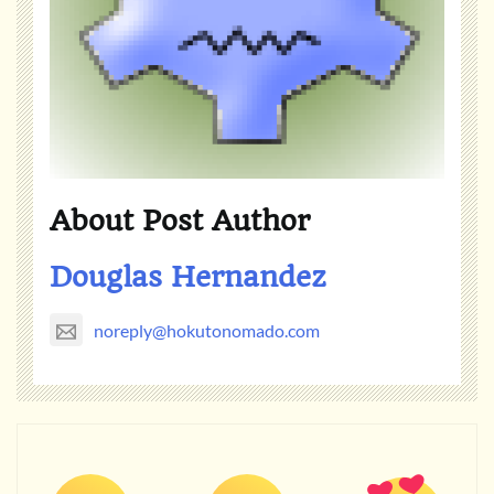
About Post Author
Douglas Hernandez
noreply@hokutonomado.com