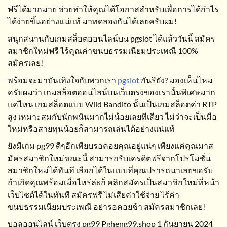
ฟรีได้มากมาย ช่วยทำให้คุณได้โอกาสสำหรับเพื่อการได้กำไร
ได้ง่ายขึ้นอย่างแน่แท้ มาทดลองกันได้เลยครับผม!
สนุกสนานกับเกมสล็อตออนไลน์บน pgslot ได้แล้ววันนี้ สมัคร
สมาชิกใหม่ฟรี ไร้คุณค่าขนบธรรมเนียมประเพณี 100%
สมัครเลย!
พร้อมจะมาบันเทิงใจกับพวกเรา
pgslot
กันรึยัง? มองเห็นไหม
ครับผมว่า เกมสล็อตออนไลน์บนเว็บตรงของเรานั้นพิเศษมาก
แค่ไหน เกมสล็อตแบบ Wild Bandito นั้นเป็นเกมสล็อตค่า RTP
สูง เหมาะสมกับนักพนันมากไม่น้อยเลยทีเดียว ไม่ว่าจะเป็นมือ
ใหม่หรือสายทุนน้อยก็สามารถเล่นได้อย่างแน่แท้
ยังมีเกม pg99 ดีๆอีกเพียบรอคอยคุณอยู่แน่ๆ เพียงแค่คุณมาส
มัครสมาชิกใหม่ขณะนี้ สามารถรับเครดิตฟรีจากโปรโมชั่น
สมาชิกใหม่ได้ทันที เลือกได้ในแบบที่คุณปรารถนาเลยขอรับ
ถ้าเกิดคุณพร้อมเมื่อไหร่ล่ะก็ คลิกสมัครเป็นสมาชิกใหม่ที่หน้า
เว็บไซต์ได้ในทันที สมัครฟรี ไม่เสียค่าใช้จ่าย ไร้ค่า
ขนบธรรมเนียมประเพณี อย่ารอคอยช้า สมัครสมาชิกเลย!
บอลออนไลน์ เว็บตรง pg99 Pgheng99.shop 1 กันยายน 2024