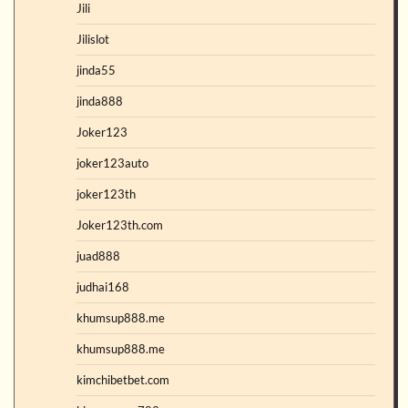
Jili
Jilislot
jinda55
jinda888
Joker123
joker123auto
joker123th
Joker123th.com
juad888
judhai168
khumsup888.me
khumsup888.me
kimchibetbet.com