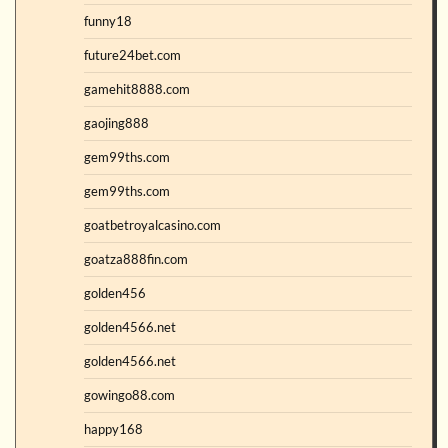
funny18
future24bet.com
gamehit8888.com
gaojing888
gem99ths.com
gem99ths.com
goatbetroyalcasino.com
goatza888fin.com
golden456
golden4566.net
golden4566.net
gowingo88.com
happy168