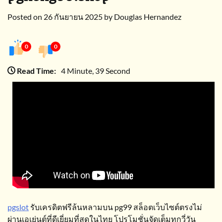
Posted on
26 กันยายน 2025
by
Douglas Hernandez
0
0
Read Time:
4 Minute, 39 Second
pgslot
รับเครดิตฟรีล้นหลามบน pg99 สล็อตเว็บไซต์ตรงไม่
ผ่านเอเย่นต์ที่ดีเยี่ยมที่สุดในไทย โปรโมชั่นจัดเต็มทุกวี่วัน