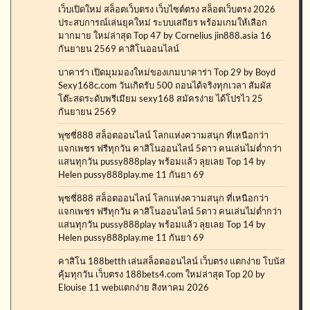
เว็บเปิดใหม่ สล็อตเว็บตรง เว็บไซต์ตรง สล็อตเว็บตรง 2026
ประสบการณ์เล่นยุคใหม่ ระบบเสถียร พร้อมเกมให้เลือก
มากมาย ใหม่ล่าสุด Top 47 by Cornelius jin888.asia 16
กันยายน 2569 คาสิโนออนไลน์
บาคาร่า เปิดมุมมองใหม่ของเกมบาคาร่า Top 29 by Boyd
Sexy168c.com วันเกิดรับ 500 ถอนได้จริงทุกเวลา สัมผัส
โต๊ะสดระดับพรีเมียม sexy168 สมัครง่าย ได้โปรไว 25
กันยายน 2569
พุซซี่888 สล็อตออนไลน์ โลกแห่งความสนุก ที่เหนือกว่า
แจกเพชร ฟรีทุกวัน คาสิโนออนไลน์ 5ดาว คนเล่นไม่ต่ำกว่า
แสนทุกวัน pussy888play พร้อมแล้ว ลุยเลย Top 14 by
Helen pussy888play.me 11 กันยา 69
พุซซี่888 สล็อตออนไลน์ โลกแห่งความสนุก ที่เหนือกว่า
แจกเพชร ฟรีทุกวัน คาสิโนออนไลน์ 5ดาว คนเล่นไม่ต่ำกว่า
แสนทุกวัน pussy888play พร้อมแล้ว ลุยเลย Top 14 by
Helen pussy888play.me 11 กันยา 69
คาสิโน 188betth เล่นสล็อตออนไลน์ เว็บตรง แตกง่าย โบนัส
คุ้มทุกวัน เว็บตรง 188bets4.com ใหม่ล่าสุด Top 20 by
Elouise 11 webแตกง่าย สิงหาคม 2026