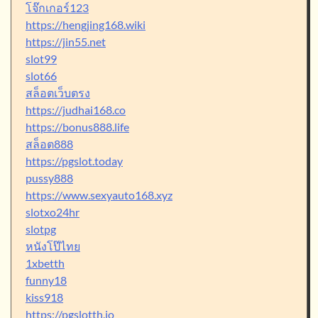
โจ๊กเกอร์123
https://hengjing168.wiki
https://jin55.net
slot99
slot66
สล็อตเว็บตรง
https://judhai168.co
https://bonus888.life
สล็อต888
https://pgslot.today
pussy888
https://www.sexyauto168.xyz
slotxo24hr
slotpg
หนังโป๊ไทย
1xbetth
funny18
kiss918
https://pgslotth.io