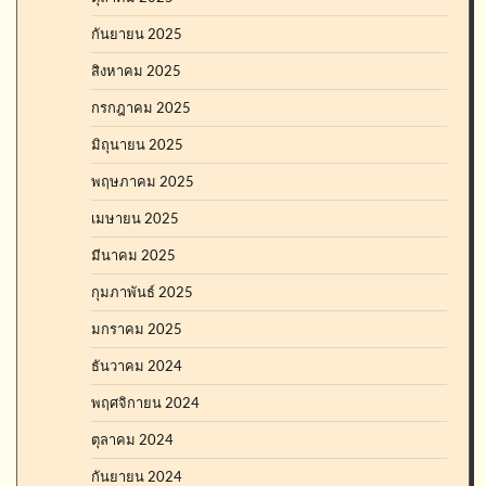
กันยายน 2025
สิงหาคม 2025
กรกฎาคม 2025
มิถุนายน 2025
พฤษภาคม 2025
เมษายน 2025
มีนาคม 2025
กุมภาพันธ์ 2025
มกราคม 2025
ธันวาคม 2024
พฤศจิกายน 2024
ตุลาคม 2024
กันยายน 2024