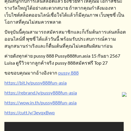
คุณสนุกกับการเล่นสล็อตแล้ว ยังช่วยทำให้คุณมีโอกาสชนะ
รางวัลใหญ่ได้อย่างสะดวกสบาย ถ้าหากคุณกำลังมองหา
เว็บไซต์สล็อตออนไลน์เชื่อใจได้แล้วก็มีคุณภาพ เว็บพุซซี่ เป็น
โอกาสที่คุณไม่สมควรพลาด
ปัจจุบันนี้คุณสามารถสมัครสมาชิกและก็เริ่มต้นการเล่นสล็อต
ออนไลน์ที่ พุซซี่ ได้แล้ววันนี้ พร้อมรับประสบการณ์ความ
สนุกสนานร่าเริงและก็ตื่นเต้นที่คุณไม่เคยสัมผัสมาก่อน
ค่ายดังทุกค่าย pussy 888 Pussy888fun.asia 15 กันยา 2567
Luisa ดูรีวิวจากลูกค้าจริง pussy 888สมัครฟรี Top 27
ขอขอบคุณมากอ้างอิงจาก
pussy 888
https://bit.ly/pussy888fun-asia
https://rebrand.ly/pussy888fun-asia
https://wow.in.th/pussy888fun-asia
https://cutt.ly/3evqxBwq