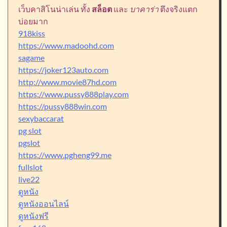
เว็บคาสิโนน่าเล่น ทั้ง
สล็อต
และ
บาคาร่า
ตึงจริงแตก
บ่อยมาก
918kiss
https://www.madoohd.com
sagame
https://joker123auto.com
http://www.movie87hd.com
https://www.pussy888play.com
https://pussy888win.com
sexybaccarat
pg slot
pgslot
https://www.pgheng99.me
fullslot
live22
ดูหนัง
ดูหนังออนไลน์
ดูหนังฟรี