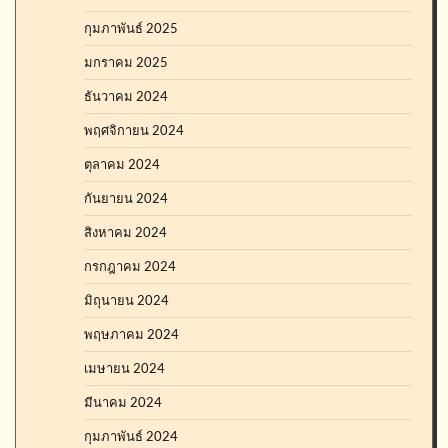
กุมภาพันธ์ 2025
มกราคม 2025
ธันวาคม 2024
พฤศจิกายน 2024
ตุลาคม 2024
กันยายน 2024
สิงหาคม 2024
กรกฎาคม 2024
มิถุนายน 2024
พฤษภาคม 2024
เมษายน 2024
มีนาคม 2024
กุมภาพันธ์ 2024