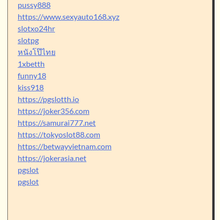
pussy888
https://www.sexyauto168.xyz
slotxo24hr
slotpg
หนังโป๊ไทย
1xbetth
funny18
kiss918
https://pgslotth.io
https://joker356.com
https://samurai777.net
https://tokyoslot88.com
https://betwayvietnam.com
https://jokerasia.net
pgslot
pgslot