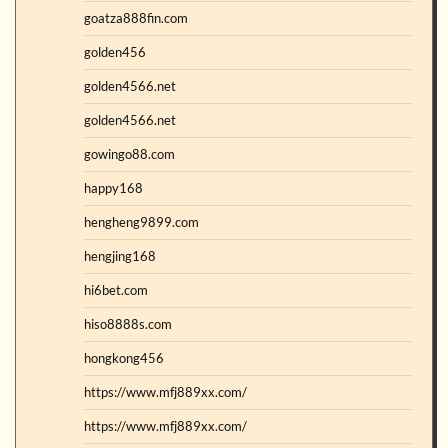
goatza888fin.com
golden456
golden4566.net
golden4566.net
gowingo88.com
happy168
hengheng9899.com
hengjing168
hi6bet.com
hiso8888s.com
hongkong456
https://www.mfj889xx.com/
https://www.mfj889xx.com/