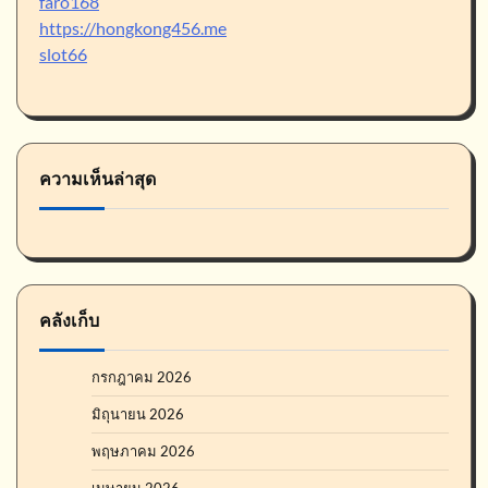
faro168
https://hongkong456.me
slot66
ความเห็นล่าสุด
คลังเก็บ
กรกฎาคม 2026
มิถุนายน 2026
พฤษภาคม 2026
เมษายน 2026