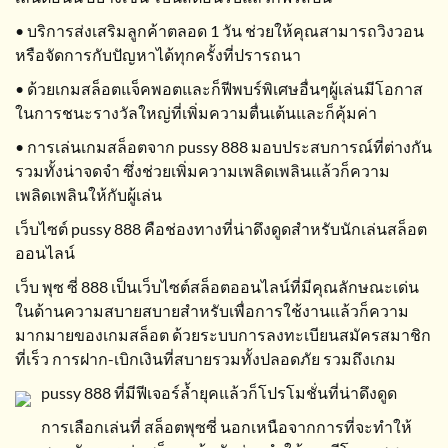
• บริการส่งเสริมลูกค้าตลอด 1 วัน ช่วยให้คุณสามารถวิงวอน
หรือจัดการกับปัญหาได้ทุกครั้งที่ปรารถนา
• ด้วยเกมสล็อตแจ็คพอตและก็ฟีพบร์พิเศษอื่นๆผู้เล่นมีโอกาส
ในการชนะรางวัลใหญ่ที่เพิ่มความตื่นเต้นและก็คุ้มค่า
• การเล่นเกมสล็อตจาก pussy 888 มอบประสบการณ์ที่ต่างกัน
รวมทั้งน่าจดจำ ซึ่งช่วยเพิ่มความเพลิดเพลินแล้วก็ความ
เพลิดเพลินให้กับผู้เล่น
เว็บไซต์ pussy 888 คือช่องทางที่น่าดึงดูดสำหรับนักเล่นสล็อต
ออนไลน์
เว็บ พุซ ซี่ 888 เป็นเว็บไซต์สล็อตออนไลน์ที่มีคุณลักษณะเด่น
ในด้านความสบายสบายสำหรับเพื่อการใช้งานแล้วก็ความ
มากมายของเกมสล็อต ด้วยระบบการลงทะเบียนสมัครสมาชิก
ที่เร็ว การฝาก-เบิกเงินที่สบายรวมทั้งปลอดภัย รวมถึงเกม
pussy 888 ที่มีฟีเจอร์ล้ำยุคแล้วก็โปรโมชั่นที่น่าดึงดูด
การเลือกเล่นที่ สล็อตพุซซี่ นอกเหนือจากการที่จะทำให้