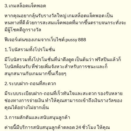
3. เกมสล็อตแจ็คพอต
หากคุณอยากลุ้นรับรางวัลใหญ่ เกมสล็อตแจ็คพอต เป็น
หนทางที่ดี ด้วยการสะสมแจ็คพอตที่มากขึ้นตราบจนกระทั่งจะ
มีผู้โชคดีถูกรางวัล
ฟีเจอร์เด่นของเกมจากเว็บไซต์ pussy 888
1. โบนัสรวมทั้งโปรโมชั่น
มีโบนัสรวมทั้งโปรโมชั่นที่น่าดึงดูด เป็นต้นว่า ฟรีสปินแล้วก็
โบนัสต้อนรับ ที่ช่วยเพิ่มจังหวะสำหรับการชนะและก็
สนุกสนานกับเกมมากขึ้นเรื่อยๆ
2. ระบบฝาก-ถอนที่สะดวก
มีระบบระเบียบฝาก-ถอนที่เร็วทันใจและสะดวก รองรับหลาย
ช่องทางการจ่ายเงิน ทำให้คุณสามารถเข้าถึงเงินรางวัลของ
คุณได้อย่างไม่ยากเย็น
3. การผลักดันและสนับสนุนลูกค้า
ค่ายนี้มีบริการสนับสนุนลูกค้าตลอด 24 ชั่วโมง ให้คุณ