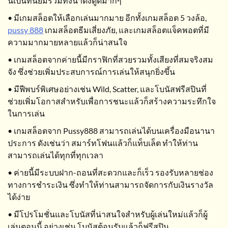
นี้เป็นที่นิยมรวมทั้งน่าดึงดูดมากๆ
• มีเกมสล็อตให้เลือกเล่นมากมาย อีกทั้งเกมสล็อต 5 วงล้อ,
pussy 888
เกมสล็อตธีมเสี่ยงภัย, และเกมสล็อตแจ็คพอตที่มี
ความมากมายหลายแล้วก็น่าสนใจ
• เกมสล็อตจากค่ายนี้มีกราฟิกที่สวยรวมทั้งเสียงที่สมจริงสม
จัง ซึ่งช่วยเพิ่มประสบการณ์การเล่นให้สนุกยิ่งขึ้น
• มีฟีพบร์พิเศษอย่างเช่น Wild, Scatter, และโบนัสฟรีสปินที่
ช่วยเพิ่มโอกาสสำหรับเพื่อการชนะแล้วก็สร้างความระทึกใจ
ในการเล่น
• เกมสล็อตจาก Pussy888 สามารถเล่นได้บนเครื่องมือนานา
ประการ ดังเช่นว่า สมาร์ทโฟนแล้วก็แท็บเล็ต ทำให้ท่าน
สามารถเล่นได้ทุกที่ทุกเวลา
• ค่ายนี้มีระบบฝาก-ถอนที่สะดวกและก็เร็ว รองรับหลายช่อง
ทางการชำระเงิน ซึ่งทำให้ท่านสามารถจัดการกับเงินรางวัล
ได้ง่าย
• มีโปรโมชั่นและโบนัสที่น่าสนใจสำหรับผู้เล่นใหม่แล้วก็ผู้
เล่นตอนนี้ อย่างเช่น โบนัสต้อนรับแล้วก็ฟรีสปิน