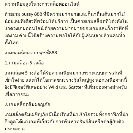
ความนิยมสูงในวงการสล็อตออนไลน์
ด้วยเกม pussy 888 ที่มีความมากมายและก็น่าตื่นเต้นมากไม่
น้อยเลยทีเดียวที่พร้อมให้บริการ เป็นค่ายเกมสล็อตที่โด่งดังใน
แวดวงเกมออนไลน์ ด้วยความมากมายของเกมและก็กราฟิกที่
งดงาม ค่ายนี้ได้สร้างความพอใจให้กับผู้เล่นหลายล้านคนทั่ว
ทั้งโลก
เกมยอดนิยมจาก พุซซี่888
1. เกมสล็อต 5 วงล้อ
เกมสล็อต 5 วงล้อ ได้รับความนิยมมากเพราะแบบการเล่นที่
เข้าใจง่าย และก็ได้โอกาสชนะรางวัลใหญ่สูง นอกเหนือจากนี้
ยังมีฟีเจอร์พิเศษอย่าง Wild และ Scatter ที่เพิ่มช่องทางสำหรับ
เพื่อการชนะ
2. เกมสล็อตธีมผจญภัย
เกมสล็อตธีมเผชิญภัย มีเนื้อเรื่องที่น่าเร้าใจรวมทั้งกราฟิกที่น่า
ดึงดูด ได้แก่ เกมที่เกี่ยวกับการค้นหาทรัพย์สินหรือต่อสู้กับตัว
ประหลาด