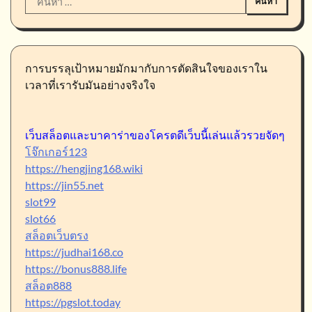
สำหรับ:
การบรรลุเป้าหมายมักมากับการตัดสินใจของเราใน
เวลาที่เรารับมันอย่างจริงใจ
เว็บสล็อตและบาคาร่าของโครตดีเว็บนี้เล่นแล้วรวยจัดๆ
โจ๊กเกอร์123
https://hengjing168.wiki
https://jin55.net
slot99
slot66
สล็อตเว็บตรง
https://judhai168.co
https://bonus888.life
สล็อต888
https://pgslot.today