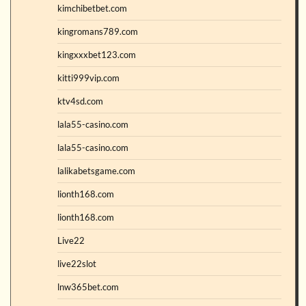
kimchibetbet.com
kingromans789.com
kingxxxbet123.com
kitti999vip.com
ktv4sd.com
lala55-casino.com
lala55-casino.com
lalikabetsgame.com
lionth168.com
lionth168.com
Live22
live22slot
lnw365bet.com