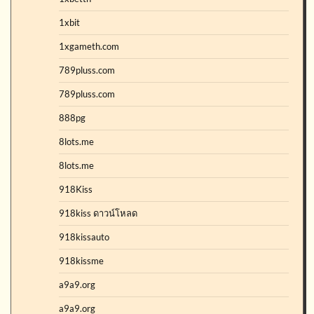
1xbit
1xgameth.com
789pluss.com
789pluss.com
888pg
8lots.me
8lots.me
918Kiss
918kiss ดาวน์โหลด
918kissauto
918kissme
a9a9.org
a9a9.org