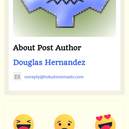
About Post Author
Douglas Hernandez
noreply@hokutonomado.com