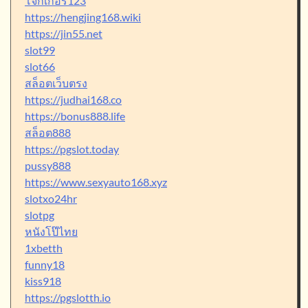
โจ๊กเกอร์123
https://hengjing168.wiki
https://jin55.net
slot99
slot66
สล็อตเว็บตรง
https://judhai168.co
https://bonus888.life
สล็อต888
https://pgslot.today
pussy888
https://www.sexyauto168.xyz
slotxo24hr
slotpg
หนังโป๊ไทย
1xbetth
funny18
kiss918
https://pgslotth.io