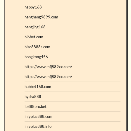
happy168
hengheng9899.com
hengjing168
hi6bet.com
hiso8888s.com
hongkong456
https://www.mfj889xx.com/
https://www.mfj889xx.com/
hubbet168.com
hydra888
ib888pro.bet
infyplus888.com
infyplus888.info