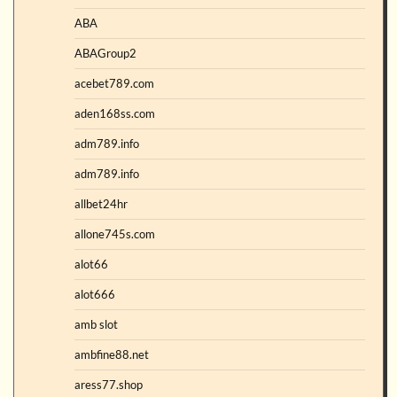
ABA
ABAGroup2
acebet789.com
aden168ss.com
adm789.info
adm789.info
allbet24hr
allone745s.com
alot66
alot666
amb slot
ambfine88.net
aress77.shop