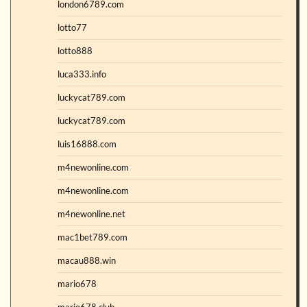
london6789.com
lotto77
lotto888
luca333.info
luckycat789.com
luckycat789.com
luis16888.com
m4newonline.com
m4newonline.com
m4newonline.net
mac1bet789.com
macau888.win
mario678
mario678.club