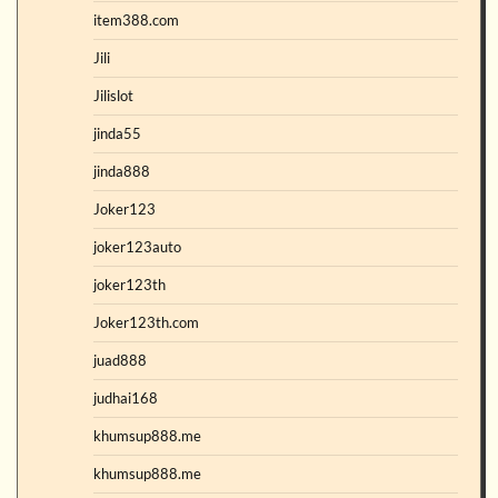
item388.com
Jili
Jilislot
jinda55
jinda888
Joker123
joker123auto
joker123th
Joker123th.com
juad888
judhai168
khumsup888.me
khumsup888.me