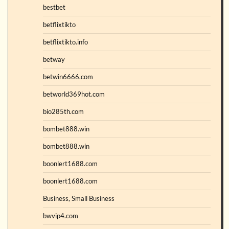
bestbet
betflixtikto
betflixtikto.info
betway
betwin6666.com
betworld369hot.com
bio285th.com
bombet888.win
bombet888.win
boonlert1688.com
boonlert1688.com
Business, Small Business
bwvip4.com