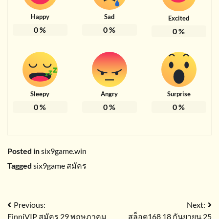
Happy
Sad
Excited
0
%
0
%
0
%
Sleepy
Angry
Surprise
0
%
0
%
0
%
Posted in
six9game.win
Tagged
six9game สมัคร
แนะแนว
Previous:
Next:
FinniVIP สมัคร 29 พฤษภาคม
สล็อต168 18 กันยายน 25