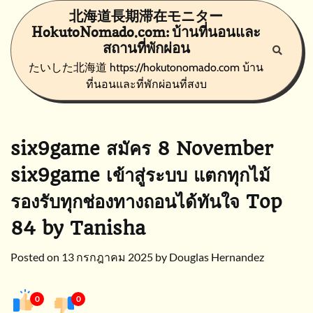
Skip
北海道長期滞在モニター
to
HokutoNomado.com: บ้านที่นอนและ
content
สถานที่พักผ่อน
たいした北海道 https://hokutonomado.com บ้าน
ที่นอนและที่พักผ่อนที่สงบ
six9game สมัคร 8 November
six9game เข้าสู่ระบบ แตกทุกไม้
รองรับทุกช่องทางถอนได้ทันใจ Top
84 by Tanisha
Posted on
13 กรกฎาคม 2025
by
Douglas Hernandez
0
0