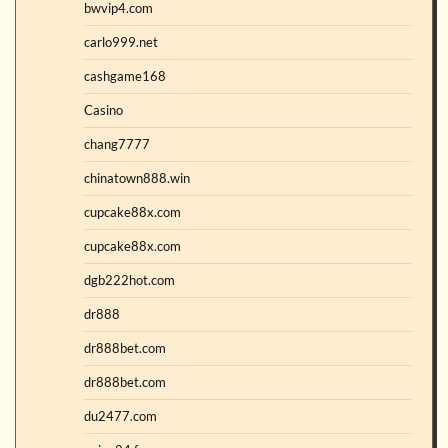
bwvip4.com
carlo999.net
cashgame168
Casino
chang7777
chinatown888.win
cupcake88x.com
cupcake88x.com
dgb222hot.com
dr888
dr888bet.com
dr888bet.com
du2477.com