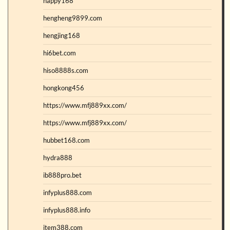
happy168
hengheng9899.com
hengjing168
hi6bet.com
hiso8888s.com
hongkong456
https://www.mfj889xx.com/
https://www.mfj889xx.com/
hubbet168.com
hydra888
ib888pro.bet
infyplus888.com
infyplus888.info
item388.com