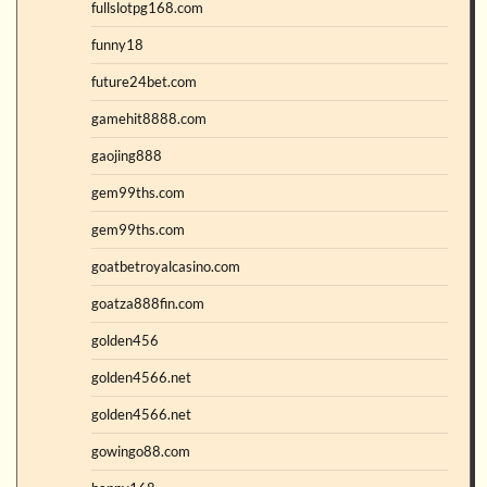
fullslotpg168.com
funny18
future24bet.com
gamehit8888.com
gaojing888
gem99ths.com
gem99ths.com
goatbetroyalcasino.com
goatza888fin.com
golden456
golden4566.net
golden4566.net
gowingo88.com