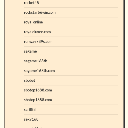
rocket45
rockstar66win.com
royal online
royaleluxee.com
runway789s.com
sagame
sagame168th
sagame168th.com
sbobet
sbotop1688.com
sbotop1688.com
scr888
sexy168