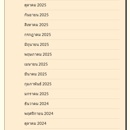
ตุลาคม 2025
กันยายน 2025
สิงหาคม 2025
กรกฎาคม 2025
มิถุนายน 2025
พฤษภาคม 2025
เมษายน 2025
มีนาคม 2025
กุมภาพันธ์ 2025
มกราคม 2025
ธันวาคม 2024
พฤศจิกายน 2024
ตุลาคม 2024