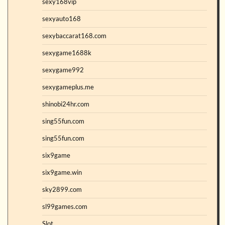
sexy168vip
sexyauto168
sexybaccarat168.com
sexygame1688k
sexygame992
sexygameplus.me
shinobi24hr.com
sing55fun.com
sing55fun.com
six9game
six9game.win
sky2899.com
sl99games.com
Slot