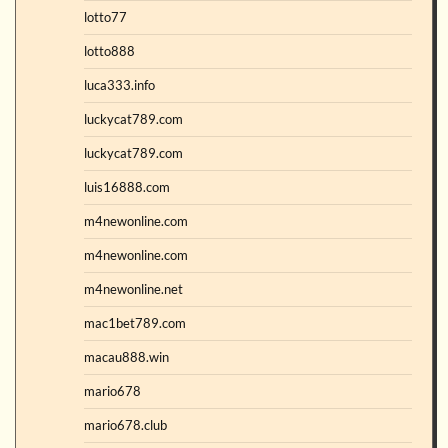
lotto77
lotto888
luca333.info
luckycat789.com
luckycat789.com
luis16888.com
m4newonline.com
m4newonline.com
m4newonline.net
mac1bet789.com
macau888.win
mario678
mario678.club