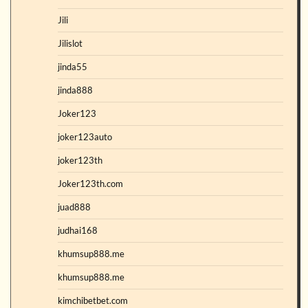
Jili
Jilislot
jinda55
jinda888
Joker123
joker123auto
joker123th
Joker123th.com
juad888
judhai168
khumsup888.me
khumsup888.me
kimchibetbet.com