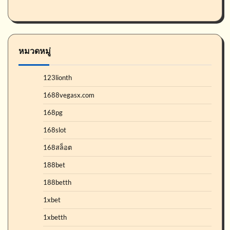
หมวดหมู่
123lionth
1688vegasx.com
168pg
168slot
168สล็อต
188bet
188betth
1xbet
1xbetth