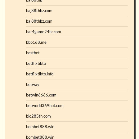
baj88thbz.com
baj88thbz.com
bar4game24hr.com
bbp168.me
bestbet
betflixtikto
betflixtikto.info
betway
betwin6666.com
betworld369hot.com
bio285th.com
bombet888.win
bombet888.win