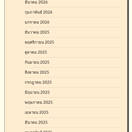
มีนาคม 2026
กุมภาพันธ์ 2026
มกราคม 2026
ธันวาคม 2025
พฤศจิกายน 2025
ตุลาคม 2025
กันยายน 2025
สิงหาคม 2025
กรกฎาคม 2025
มิถุนายน 2025
พฤษภาคม 2025
เมษายน 2025
มีนาคม 2025