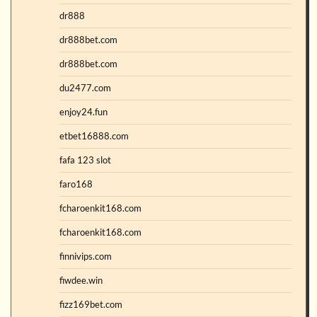
dr888
dr888bet.com
dr888bet.com
du2477.com
enjoy24.fun
etbet16888.com
fafa 123 slot
faro168
fcharoenkit168.com
fcharoenkit168.com
finnivips.com
fiwdee.win
fizz169bet.com