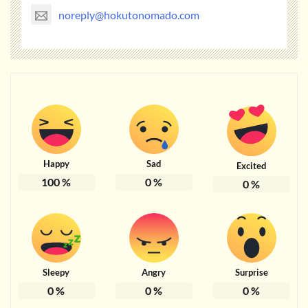
noreply@hokutonomado.com
Happy
Sad
Excited
100
%
0
%
0
%
Sleepy
Angry
Surprise
0
%
0
%
0
%