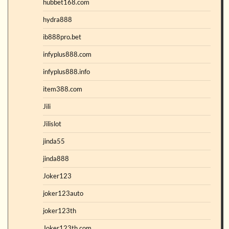
hubbet168.com
hydra888
ib888pro.bet
infyplus888.com
infyplus888.info
item388.com
Jili
Jilislot
jinda55
jinda888
Joker123
joker123auto
joker123th
Joker123th.com