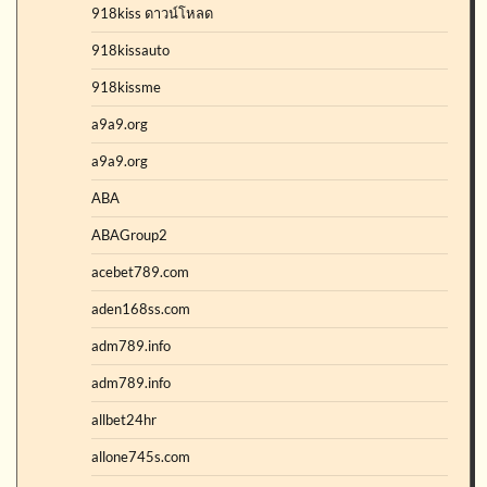
918kiss ดาวน์โหลด
918kissauto
918kissme
a9a9.org
a9a9.org
ABA
ABAGroup2
acebet789.com
aden168ss.com
adm789.info
adm789.info
allbet24hr
allone745s.com