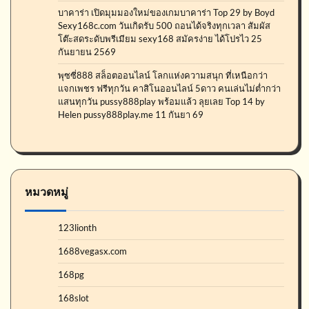
บาคาร่า เปิดมุมมองใหม่ของเกมบาคาร่า Top 29 by Boyd
Sexy168c.com วันเกิดรับ 500 ถอนได้จริงทุกเวลา สัมผัส
โต๊ะสดระดับพรีเมียม sexy168 สมัครง่าย ได้โปรไว 25
กันยายน 2569
พุซซี่888 สล็อตออนไลน์ โลกแห่งความสนุก ที่เหนือกว่า
แจกเพชร ฟรีทุกวัน คาสิโนออนไลน์ 5ดาว คนเล่นไม่ต่ำกว่า
แสนทุกวัน pussy888play พร้อมแล้ว ลุยเลย Top 14 by
Helen pussy888play.me 11 กันยา 69
หมวดหมู่
123lionth
1688vegasx.com
168pg
168slot