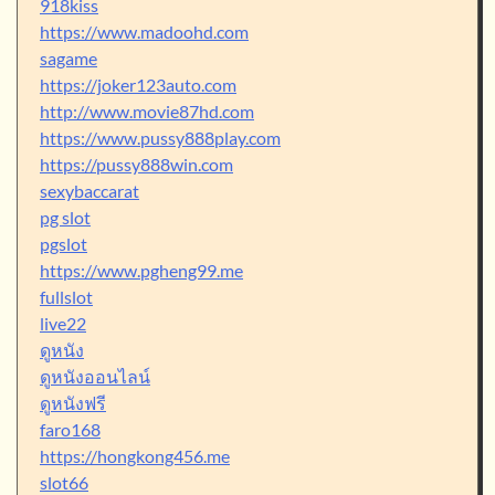
918kiss
https://www.madoohd.com
sagame
https://joker123auto.com
http://www.movie87hd.com
https://www.pussy888play.com
https://pussy888win.com
sexybaccarat
pg slot
pgslot
https://www.pgheng99.me
fullslot
live22
ดูหนัง
ดูหนังออนไลน์
ดูหนังฟรี
faro168
https://hongkong456.me
slot66