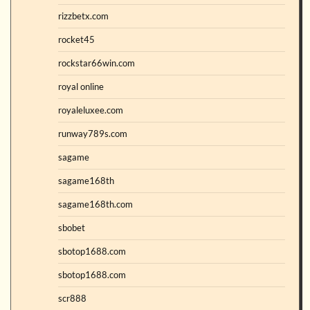
rizzbetx.com
rocket45
rockstar66win.com
royal online
royaleluxee.com
runway789s.com
sagame
sagame168th
sagame168th.com
sbobet
sbotop1688.com
sbotop1688.com
scr888