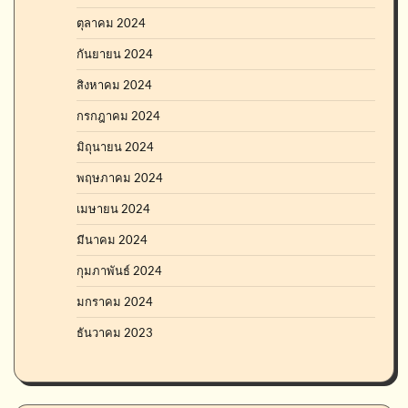
ตุลาคม 2024
กันยายน 2024
สิงหาคม 2024
กรกฎาคม 2024
มิถุนายน 2024
พฤษภาคม 2024
เมษายน 2024
มีนาคม 2024
กุมภาพันธ์ 2024
มกราคม 2024
ธันวาคม 2023