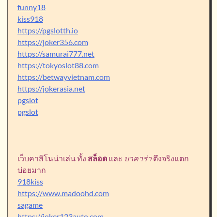
funny18
kiss918
https://pgslotth.io
https://joker356.com
https://samurai777.net
https://tokyoslot88.com
https://betwayvietnam.com
https://jokerasia.net
pgslot
pgslot
เว็บคาสิโนน่าเล่น ทั้ง
สล็อต
และ
บาคาร่า
ตึงจริงแตก
บ่อยมาก
918kiss
https://www.madoohd.com
sagame
https://joker123auto.com