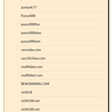
puntaek77
Pussy888
pussy888fun
pussy888play
pussy888win
ramclubx.com
rasri365day.com
realflikbet.com
realflikbet.com
RENO88WIN.COM
rich818
rich8188.net
rich8188.net