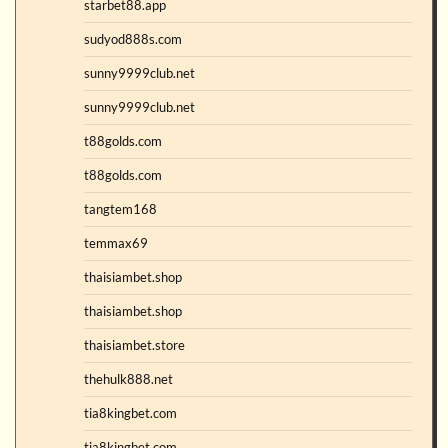
starbet88.app
sudyod888s.com
sunny9999club.net
sunny9999club.net
t88golds.com
t88golds.com
tangtem168
temmax69
thaisiambet.shop
thaisiambet.shop
thaisiambet.store
thehulk888.net
tia8kingbet.com
tia8kingbet.com