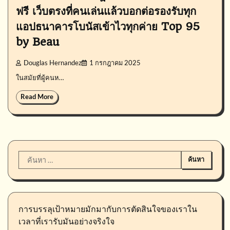
ฟรี เว็บตรงที่คนเล่นแล้วบอกต่อรองรับทุก
แอปธนาคารโบนัสเข้าไวทุกค่าย Top 95
by Beau
Douglas Hernandez
1 กรกฎาคม 2025
ในสมัยที่ผู้คนห…
Read More
ค้นหา
สำหรับ:
การบรรลุเป้าหมายมักมากับการตัดสินใจของเราใน
เวลาที่เรารับมันอย่างจริงใจ