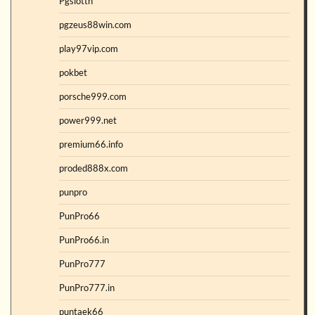
Pgslotth
pgzeus88win.com
play97vip.com
pokbet
porsche999.com
power999.net
premium66.info
proded888x.com
punpro
PunPro66
PunPro66.in
PunPro777
PunPro777.in
puntaek66