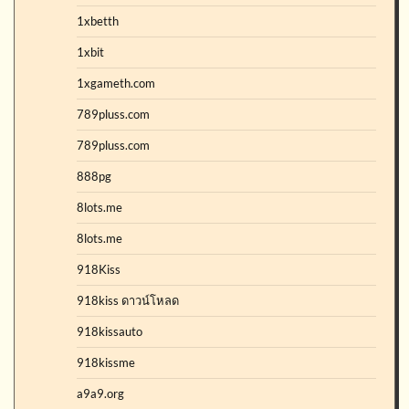
1xbetth
1xbit
1xgameth.com
789pluss.com
789pluss.com
888pg
8lots.me
8lots.me
918Kiss
918kiss ดาวน์โหลด
918kissauto
918kissme
a9a9.org