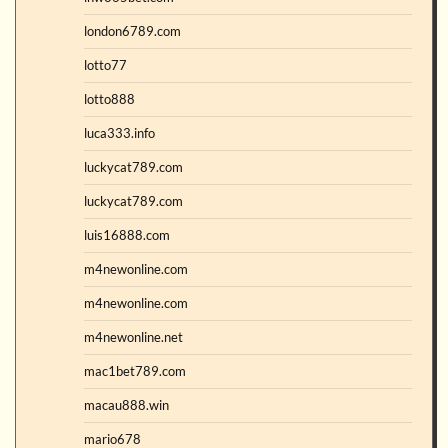
london6789.com
lotto77
lotto888
luca333.info
luckycat789.com
luckycat789.com
luis16888.com
m4newonline.com
m4newonline.com
m4newonline.net
mac1bet789.com
macau888.win
mario678