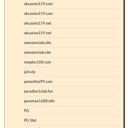
okcasino159.com
okcasino159.com
okcasino159.net
okcasino159.net
onesiamclub.site
onesiamclub.site
onoplus168.com
p2vvip
pananthai99.com
paradise1club.fun
paramax1688.info
PG
PG Slot