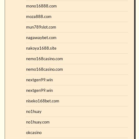
mono16888.com
moza888.com
mun789slot.com
nagawaybet.com
nakoya1688.site
nemo168casino.com
nemo168casino.com
nextgen99.win
nextgen99.win
niseko168bet.com
no1huay
no1huay.com
okcasino