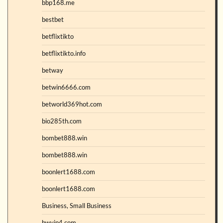
bbp168.me
bestbet
betflixtikto
betflixtikto.info
betway
betwin6666.com
betworld369hot.com
bio285th.com
bombet888.win
bombet888.win
boonlert1688.com
boonlert1688.com
Business, Small Business
bwvip4.com