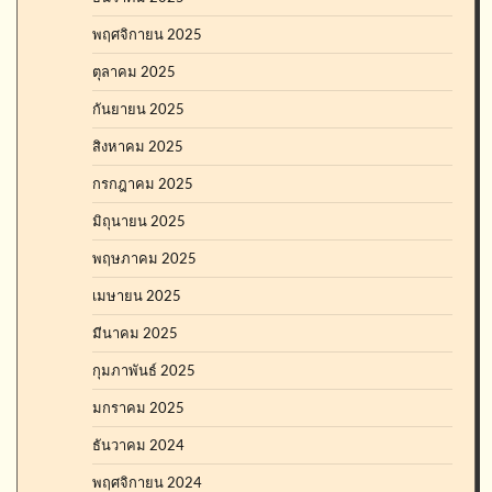
พฤศจิกายน 2025
ตุลาคม 2025
กันยายน 2025
สิงหาคม 2025
กรกฎาคม 2025
มิถุนายน 2025
พฤษภาคม 2025
เมษายน 2025
มีนาคม 2025
กุมภาพันธ์ 2025
มกราคม 2025
ธันวาคม 2024
พฤศจิกายน 2024