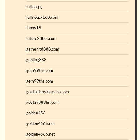
fullslotpg
fullslotpg168.com
funny18
future24bet.com
gamehit8888.com
gaojing888
gem99ths.com
gem99ths.com
goatbetroyalcasino.com
goatza888fin.com
golden456
golden4566.net
golden4566.net