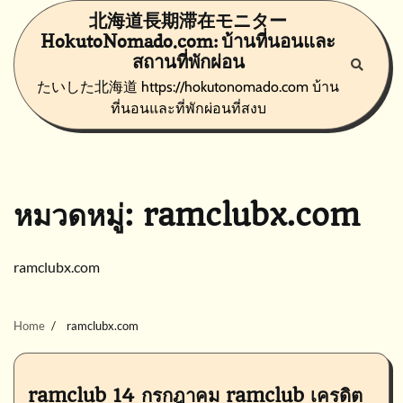
Skip
北海道長期滞在モニター
to
HokutoNomado.com: บ้านที่นอนและ
content
สถานที่พักผ่อน
たいした北海道 https://hokutonomado.com บ้าน
ที่นอนและที่พักผ่อนที่สงบ
หมวดหมู่:
ramclubx.com
ramclubx.com
Home
ramclubx.com
ramclub 14 กรกฎาคม ramclub เครดิต