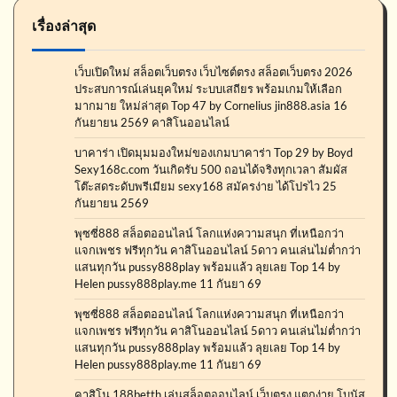
เรื่องล่าสุด
เว็บเปิดใหม่ สล็อตเว็บตรง เว็บไซต์ตรง สล็อตเว็บตรง 2026
ประสบการณ์เล่นยุคใหม่ ระบบเสถียร พร้อมเกมให้เลือก
มากมาย ใหม่ล่าสุด Top 47 by Cornelius jin888.asia 16
กันยายน 2569 คาสิโนออนไลน์
บาคาร่า เปิดมุมมองใหม่ของเกมบาคาร่า Top 29 by Boyd
Sexy168c.com วันเกิดรับ 500 ถอนได้จริงทุกเวลา สัมผัส
โต๊ะสดระดับพรีเมียม sexy168 สมัครง่าย ได้โปรไว 25
กันยายน 2569
พุซซี่888 สล็อตออนไลน์ โลกแห่งความสนุก ที่เหนือกว่า
แจกเพชร ฟรีทุกวัน คาสิโนออนไลน์ 5ดาว คนเล่นไม่ต่ำกว่า
แสนทุกวัน pussy888play พร้อมแล้ว ลุยเลย Top 14 by
Helen pussy888play.me 11 กันยา 69
พุซซี่888 สล็อตออนไลน์ โลกแห่งความสนุก ที่เหนือกว่า
แจกเพชร ฟรีทุกวัน คาสิโนออนไลน์ 5ดาว คนเล่นไม่ต่ำกว่า
แสนทุกวัน pussy888play พร้อมแล้ว ลุยเลย Top 14 by
Helen pussy888play.me 11 กันยา 69
คาสิโน 188betth เล่นสล็อตออนไลน์ เว็บตรง แตกง่าย โบนัส