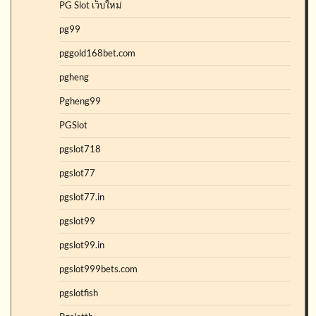
PG Slot เว็บใหม่
pg99
pggold168bet.com
pgheng
Pgheng99
PGSlot
pgslot718
pgslot77
pgslot77.in
pgslot99
pgslot99.in
pgslot999bets.com
pgslotfish