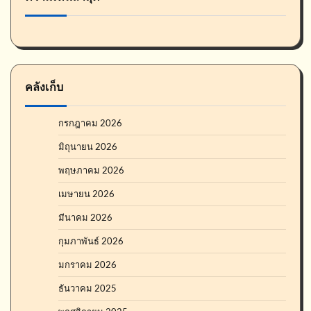
คลังเก็บ
กรกฎาคม 2026
มิถุนายน 2026
พฤษภาคม 2026
เมษายน 2026
มีนาคม 2026
กุมภาพันธ์ 2026
มกราคม 2026
ธันวาคม 2025