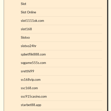
Slot
Slot Online
slot1111ok.com
slot168
Slotxo
slotxo24hr
spbetflik888.com
sqgame555s.com
sretthi99
ss168vip.com
ssc168.com
ssc915casino.com
starbet88.app