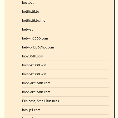
bestbet
betflixtikto
betflixtikto.info
betway
betwin6666.com
betworld369hot.com
bio285th.com
bombet888.win
bombet888.win
boonlert1688.com
boonlert1688.com
Business, Small Business
bwvip4.com