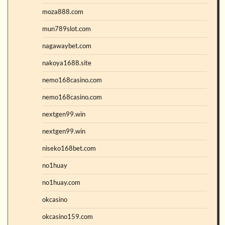
moza888.com
mun789slot.com
nagawaybet.com
nakoya1688.site
nemo168casino.com
nemo168casino.com
nextgen99.win
nextgen99.win
niseko168bet.com
no1huay
no1huay.com
okcasino
okcasino159.com