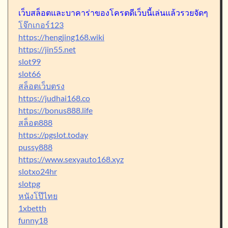
เว็บสล็อตและบาคาร่าของโครตดีเว็บนี้เล่นแล้วรวยจัดๆ
โจ๊กเกอร์123
https://hengjing168.wiki
https://jin55.net
slot99
slot66
สล็อตเว็บตรง
https://judhai168.co
https://bonus888.life
สล็อต888
https://pgslot.today
pussy888
https://www.sexyauto168.xyz
slotxo24hr
slotpg
หนังโป๊ไทย
1xbetth
funny18