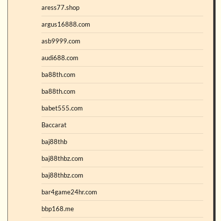
aress77.shop
argus16888.com
asb9999.com
audi688.com
ba88th.com
ba88th.com
babet555.com
Baccarat
baj88thb
baj88thbz.com
baj88thbz.com
bar4game24hr.com
bbp168.me