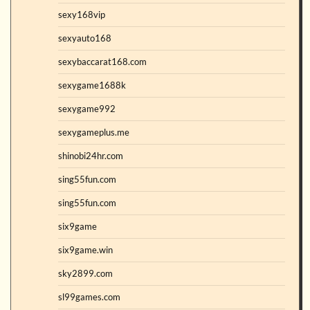
sexy168vip
sexyauto168
sexybaccarat168.com
sexygame1688k
sexygame992
sexygameplus.me
shinobi24hr.com
sing55fun.com
sing55fun.com
six9game
six9game.win
sky2899.com
sl99games.com