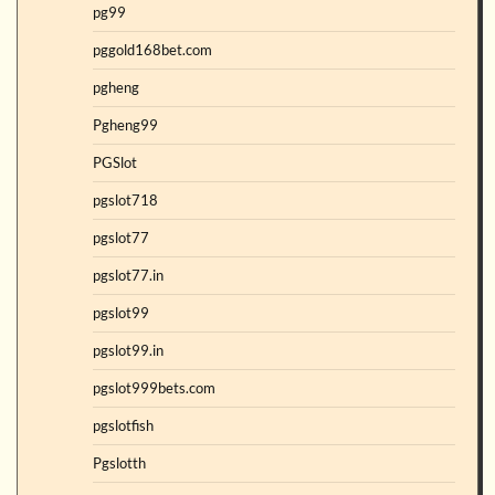
pg99
pggold168bet.com
pgheng
Pgheng99
PGSlot
pgslot718
pgslot77
pgslot77.in
pgslot99
pgslot99.in
pgslot999bets.com
pgslotfish
Pgslotth