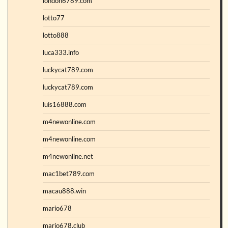
london6789.com
lotto77
lotto888
luca333.info
luckycat789.com
luckycat789.com
luis16888.com
m4newonline.com
m4newonline.com
m4newonline.net
mac1bet789.com
macau888.win
mario678
mario678.club