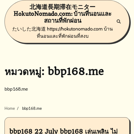
Skip
北海道長期滞在モニター
to
HokutoNomado.com: บ้านที่นอนและ
content
สถานที่พักผ่อน
たいした北海道 https://hokutonomado.com บ้าน
ที่นอนและที่พักผ่อนที่สงบ
หมวดหมู่:
bbp168.me
bbp168.me
Home
bbp168.me
bbp168 22 July bbp168 เล่นเพลิน ไม่