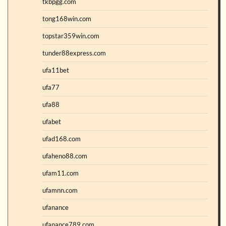
tkbpgg.com
tong168win.com
topstar359win.com
tunder88express.com
ufa11bet
ufa77
ufa88
ufabet
ufad168.com
ufaheno88.com
ufam11.com
ufamnn.com
ufanance
ufanance789.com