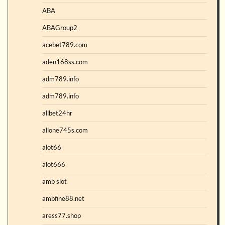
ABA
ABAGroup2
acebet789.com
aden168ss.com
adm789.info
adm789.info
allbet24hr
allone745s.com
alot66
alot666
amb slot
ambfine88.net
aress77.shop