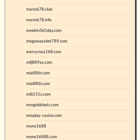
mario678.club
mario678.info
meekin365day.com
megawaysbet789.com
mercyrosa168.com
mfj889xx.com
mia88th.com
mia88th.com
mib555s.com
mmgoldsbets.com
mmplay-casino.com
mono1688
mono16888.com