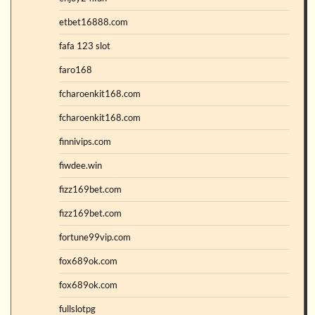
etbet16888.com
fafa 123 slot
faro168
fcharoenkit168.com
fcharoenkit168.com
finnivips.com
fiwdee.win
fizz169bet.com
fizz169bet.com
fortune99vip.com
fox689ok.com
fox689ok.com
fullslotpg