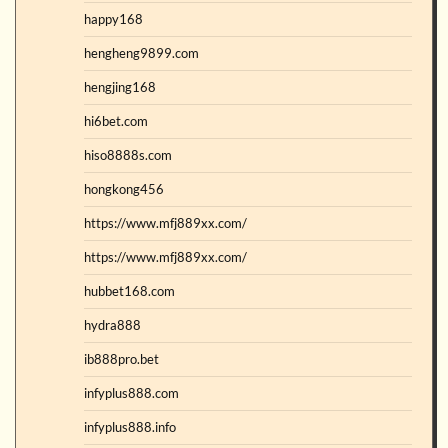
happy168
hengheng9899.com
hengjing168
hi6bet.com
hiso8888s.com
hongkong456
https://www.mfj889xx.com/
https://www.mfj889xx.com/
hubbet168.com
hydra888
ib888pro.bet
infyplus888.com
infyplus888.info