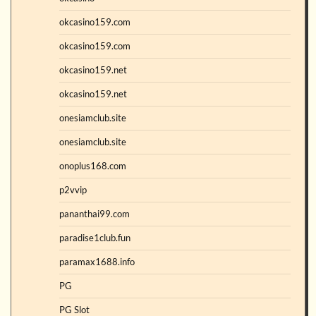
okcasino159.com
okcasino159.com
okcasino159.net
okcasino159.net
onesiamclub.site
onesiamclub.site
onoplus168.com
p2vvip
pananthai99.com
paradise1club.fun
paramax1688.info
PG
PG Slot