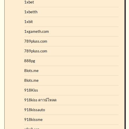
1xbet
1xbetth
1xbit
1xgameth.com
789pluss.com
789pluss.com
888pg
8lots.me
8lots.me
918Kiss
918kiss ดาวน์โหลด
918kissauto
918kissme