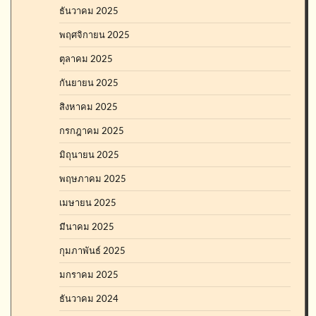
ธันวาคม 2025
พฤศจิกายน 2025
ตุลาคม 2025
กันยายน 2025
สิงหาคม 2025
กรกฎาคม 2025
มิถุนายน 2025
พฤษภาคม 2025
เมษายน 2025
มีนาคม 2025
กุมภาพันธ์ 2025
มกราคม 2025
ธันวาคม 2024