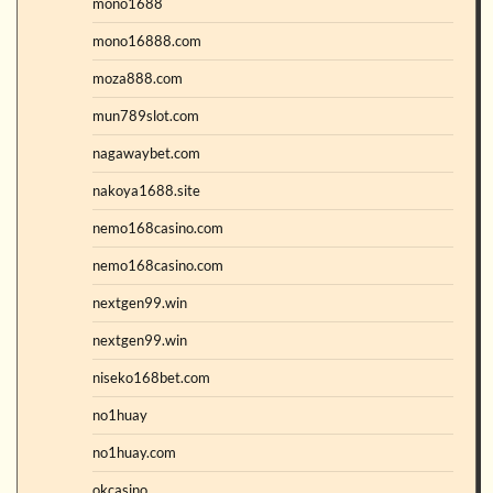
mono1688
mono16888.com
moza888.com
mun789slot.com
nagawaybet.com
nakoya1688.site
nemo168casino.com
nemo168casino.com
nextgen99.win
nextgen99.win
niseko168bet.com
no1huay
no1huay.com
okcasino