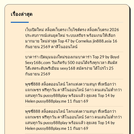
เรื่องล่าสุด
เว็บเปิดใหม่ สล็อตเว็บตรง เว็บไซต์ตรง สล็อตเว็บตรง 2026
ประสบการณ์เล่นยุคใหม่ ระบบเสถียร พร้อมเกมให้เลือก
มากมาย ใหม่ล่าสุด Top 47 by Cornelius jin888.asia 16
กันยายน 2569 คาสิโนออนไลน์
บาคาร่า เปิดมุมมองใหม่ของเกมบาคาร่า Top 29 by Boyd
Sexy168c.com วันเกิดรับ 500 ถอนได้จริงทุกเวลา สัมผัส
โต๊ะสดระดับพรีเมียม sexy168 สมัครง่าย ได้โปรไว 25
กันยายน 2569
พุซซี่888 สล็อตออนไลน์ โลกแห่งความสนุก ที่เหนือกว่า
แจกเพชร ฟรีทุกวัน คาสิโนออนไลน์ 5ดาว คนเล่นไม่ต่ำกว่า
แสนทุกวัน pussy888play พร้อมแล้ว ลุยเลย Top 14 by
Helen pussy888play.me 11 กันยา 69
พุซซี่888 สล็อตออนไลน์ โลกแห่งความสนุก ที่เหนือกว่า
แจกเพชร ฟรีทุกวัน คาสิโนออนไลน์ 5ดาว คนเล่นไม่ต่ำกว่า
แสนทุกวัน pussy888play พร้อมแล้ว ลุยเลย Top 14 by
Helen pussy888play.me 11 กันยา 69