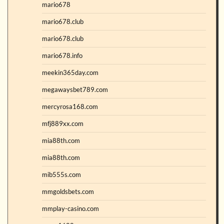
mario678
mario678.club
mario678.club
mario678.info
meekin365day.com
megawaysbet789.com
mercyrosa168.com
mfj889xx.com
mia88th.com
mia88th.com
mib555s.com
mmgoldsbets.com
mmplay-casino.com