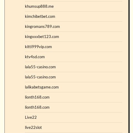
khumsup888.me
kimchibetbet.com
kingromans789.com
kingxxxbet123.com
kitti999vip.com
ktv4sd.com
lala55-casino.com
lala55-casino.com
lalikabetsgame.com
lionth168.com
lionth168.com
Live22
live22slot