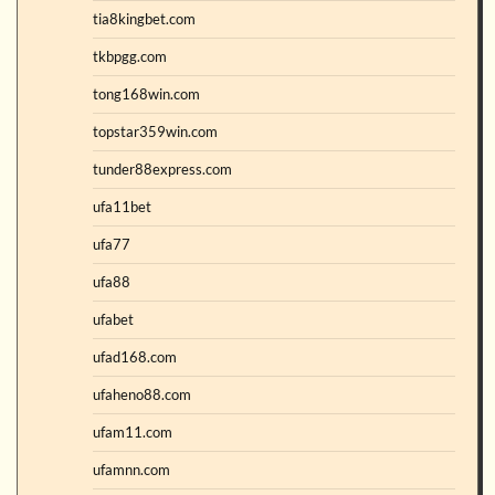
tia8kingbet.com
tkbpgg.com
tong168win.com
topstar359win.com
tunder88express.com
ufa11bet
ufa77
ufa88
ufabet
ufad168.com
ufaheno88.com
ufam11.com
ufamnn.com