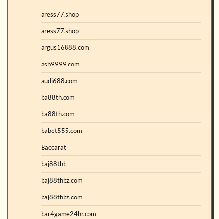
aress77.shop
aress77.shop
argus16888.com
asb9999.com
audi688.com
ba88th.com
ba88th.com
babet555.com
Baccarat
baj88thb
baj88thbz.com
baj88thbz.com
bar4game24hr.com