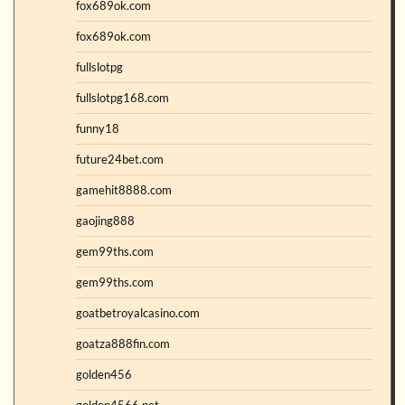
fox689ok.com
fox689ok.com
fullslotpg
fullslotpg168.com
funny18
future24bet.com
gamehit8888.com
gaojing888
gem99ths.com
gem99ths.com
goatbetroyalcasino.com
goatza888fin.com
golden456
golden4566.net