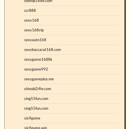
sbotop1688.com
scr888
sexy168
sexy168vip
sexyauto168
sexybaccarat168.com
sexygame1688k
sexygame992
sexygameplus.me
shinobi24hr.com
sing55fun.com
sing55fun.com
six9game
six9game.win