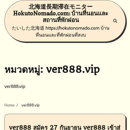
Skip
北海道長期滞在モニター
to
HokutoNomado.com: บ้านที่นอนและ
content
สถานที่พักผ่อน
たいした北海道 https://hokutonomado.com บ้าน
ที่นอนและที่พักผ่อนที่สงบ
หมวดหมู่:
ver888.vip
ver888.vip
Home
ver888.vip
ver888 สมัคร 27 กันยายน ver888 เข้าสู่