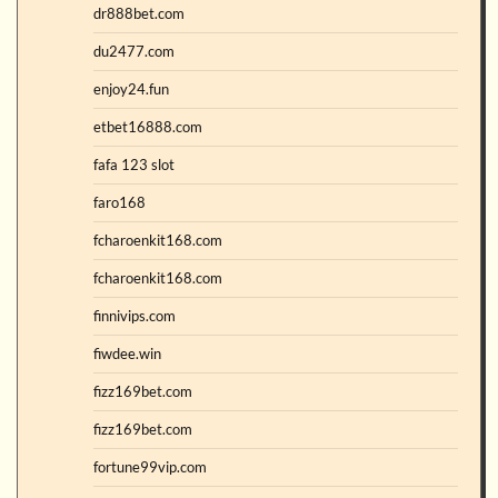
dr888bet.com
du2477.com
enjoy24.fun
etbet16888.com
fafa 123 slot
faro168
fcharoenkit168.com
fcharoenkit168.com
finnivips.com
fiwdee.win
fizz169bet.com
fizz169bet.com
fortune99vip.com