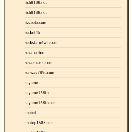
rich8188.net
rich8188.net
rizzbetx.com
rocket45
rockstar66win.com
royal online
royaleluxee.com
runway789s.com
sagame
sagame168th
sagame168th.com
sbobet
sbotop1688.com