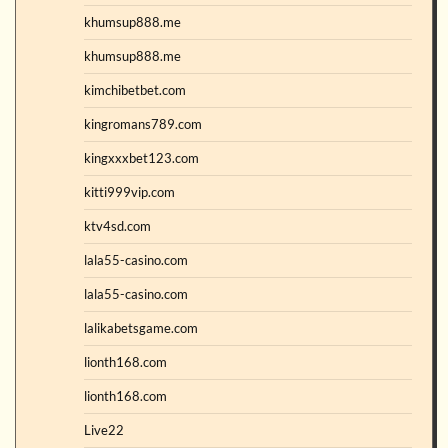
khumsup888.me
khumsup888.me
kimchibetbet.com
kingromans789.com
kingxxxbet123.com
kitti999vip.com
ktv4sd.com
lala55-casino.com
lala55-casino.com
lalikabetsgame.com
lionth168.com
lionth168.com
Live22