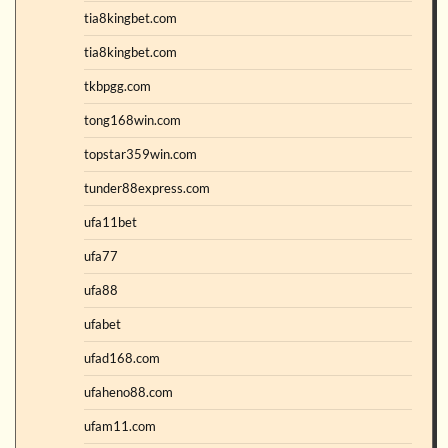
tia8kingbet.com
tia8kingbet.com
tkbpgg.com
tong168win.com
topstar359win.com
tunder88express.com
ufa11bet
ufa77
ufa88
ufabet
ufad168.com
ufaheno88.com
ufam11.com