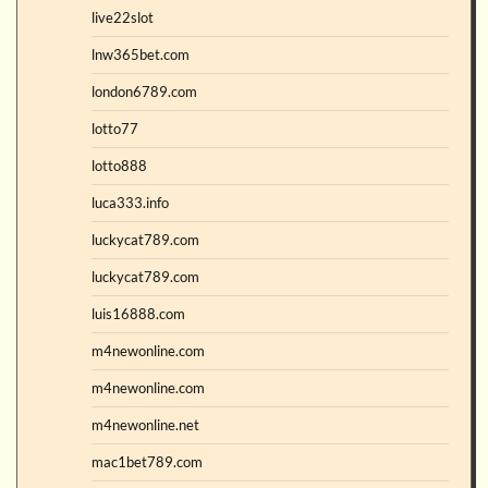
live22slot
lnw365bet.com
london6789.com
lotto77
lotto888
luca333.info
luckycat789.com
luckycat789.com
luis16888.com
m4newonline.com
m4newonline.com
m4newonline.net
mac1bet789.com