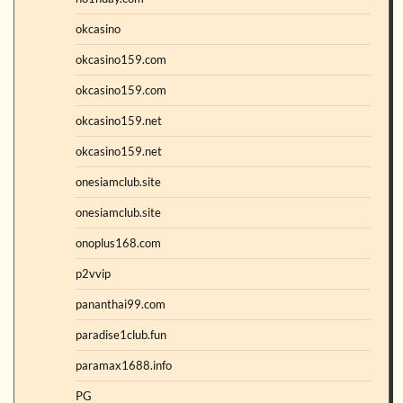
okcasino
okcasino159.com
okcasino159.com
okcasino159.net
okcasino159.net
onesiamclub.site
onesiamclub.site
onoplus168.com
p2vvip
pananthai99.com
paradise1club.fun
paramax1688.info
PG