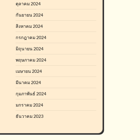
ตุลาคม 2024
กันยายน 2024
สิงหาคม 2024
กรกฎาคม 2024
มิถุนายน 2024
พฤษภาคม 2024
เมษายน 2024
มีนาคม 2024
กุมภาพันธ์ 2024
มกราคม 2024
ธันวาคม 2023