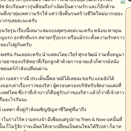
ีช นักเรียนสาวรุ่นพี่จนถึงกำเนิดเป็นความรัก และก็อีกด้าน
รุ่นที่เขาทุ่มเทความรักให้ แต่ว่ายิ่งดิ้นรนสร้างชีวิตใหม่มากเยอะ
าดูมากๆเลยล่ะนะครับ
อนวัยรุ่น เรื่องนี้เหมาะสมแบบสุดๆเลยล่ะนะครับ หนังจะพาคุณ
ล้าหาญแรก อกหักทีแรก สหายกรุ๊ปแรก หรือแม้กระทั้งความรักคราว
ดลองไปดูกันครับ
Netflix กันเลยล่ะครับ นำแสดงโดย เวียร์ ศุกลวัฒน์ รวมทั้งหนูนา
ายยาของบริษัทยาที่เรียกลูกค้าด้วยการฉายแล้วก็พากษ์หนัง
ยนตร์กำลังเปลี่ยนผ่าน
จนางเอก เบลล่า ราณี ประเด็นนี้พลาดมิได้เลยนะขอรับ แถมยังได้
ังบอกเล่าเรื่องราวของริสา ผู้ครอบครองบริษัทรับจัดงานแต่งที่
ทย ซึ่งว่าที่เจ้าบ่าวก็คือคู่รักเก่าของริสา แล้วก็ว่าที่เจ้าสาว
จะคืออะไรกันนะ
เมตตา ทั้งคู่กำลังเผชิญปัญหาชีวิตคู่ที่มาถึง
มาในร่างไร้ความทรงจำ มีเพียงแต่รูปถ่าย Then & Now แค่นั้นที่
น ก็ไม่รู้จักว่าจะมีผลให้เขาเปลี่ยนเป็นคนใหม่ได้รึเปล่า ก็มาท