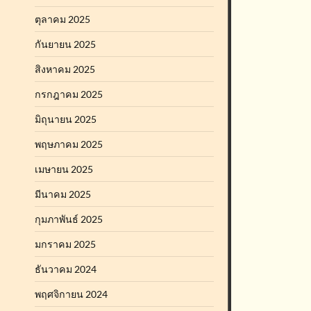
ตุลาคม 2025
กันยายน 2025
สิงหาคม 2025
กรกฎาคม 2025
มิถุนายน 2025
พฤษภาคม 2025
เมษายน 2025
มีนาคม 2025
กุมภาพันธ์ 2025
มกราคม 2025
ธันวาคม 2024
พฤศจิกายน 2024