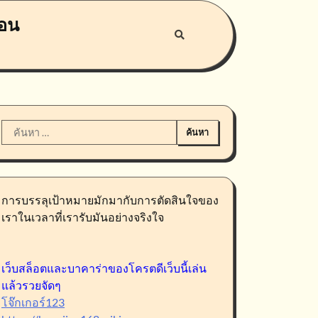
อน
ค้นหา
สำหรับ:
การบรรลุเป้าหมายมักมากับการตัดสินใจของ
เราในเวลาที่เรารับมันอย่างจริงใจ
เว็บสล็อตและบาคาร่าของโครตดีเว็บนี้เล่น
แล้วรวยจัดๆ
โจ๊กเกอร์123