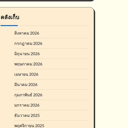
คลังเก็บ
สิงหาคม 2026
กรกฎาคม 2026
มิถุนายน 2026
พฤษภาคม 2026
เมษายน 2026
มีนาคม 2026
กุมภาพันธ์ 2026
มกราคม 2026
ธันวาคม 2025
พฤศจิกายน 2025