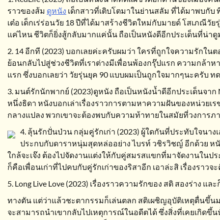
ราวของส้ม
ดูหนัง
เด็กสาวที่เติบโตมาในย่านสลัม ที่ได้มาพบกับ พ
เต๋อ เด็กเร่ร่อนวัย 18 ปีที่ได้มาสร้างชีวิตใหม่กับมายด์ โสเภณีวัย
แค่ไหน ชีวิตก็ยิ่งสู้กลับมากแค่นั้น ถือเป็นหนังดีอีกประเด็นที่น่
2. 14 อีกที (2023) บอกเลยค่ะครับผมว่า ใครที่ถูกใจความรักในต
ย้อนกลับไปสู่ช่วงชีวิตที่เราต่างมีเพื่อนพ้องกรุ๊ปแรก ความก
แรก ซึ่งบอกเลยว่า วัยรุ่นยุค 90 แบบผมเป็นถูกใจมากๆนะครับ ท
3. มนต์รักนักพากย์ (2023)ดูหนัง ถือเป็นหนังน้ำดีอีกประเด็นจาก 
หนึ่งธิดา หนังบอกเล่าเรื่องราวการตามหาความฝันของหน่วยเรข
กลางแปลง พวกเขาจะต้องพบกับความท้าทายในสมัยที่วงการภาพ
4. ลุ้นรักปั่นป่วน กลุ่มคู่รักเก่า (2023) ผู้ใดกันที่ประทับใ
ประกบกับดาราหนุ่มสุดหล่ออย่าง ไบรท์ วชิรวิชญ์ อีกด้วย หน
ใกล้จะเจ๊ง ต้องไปจัดงานแต่งให้กับคู่สมรสแขกที่มาจัดงานในประเทศไ
ก็คือเพื่อนเก่าที่ไปคบกับคู่รักเก่าของริสาอีก เอาล่ะสิ เรื่องราว
5. Long Live Love (2023) เรื่องราวความรักของ สติ สองร่าง และก็ 
ทางตัน แต่ว่าแล้วชะตากรรมก็เล่นตลก สติเผชิญอุบัติเหตุตื่นขึ้น
จะสามารถนำเขากลับไปเหตุการณ์ในอดีตได้ ซึ่งสิ่งที่เคยเกิดขึ้นนั้