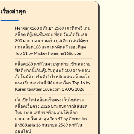
เรื่องล่าสุด
Hengjing168 8 กันยา 2569 เครดิตฟรี เกม
สล็อต ที่ผู้เล่นชื่นชอบ ที่สุด วันเกิดรับเลย
300 ฝาก-ถอน รวดเร็ว ยูสเดียว เล่นได้ทุก
เกม สล็อต168 แจก เครดิตฟรี เยอะที่สุด
Top 11 by Mickey hengjing168d.com
สล็อต168 คาสิโนครบทุกค่าย เข้าเล่นง่าย
ฟีลดี ฝากนี้เกินคุ้มรับทุนฟรี 100 ฝาก-ถอน
อัตโนมัติ การันตี กำไรหลักแสน สล็อตเว็บ
ตรง เริ่มก่อนวันนี้ มีลุ้นก่อนใคร Top 16 by
Karen tangtem168e.com 1 AUG 2026
เว็บเปิดใหม่ สล็อตเว็บตรง เว็บไซต์ตรง
สล็อตเว็บตรง 2026 ประสบการณ์เล่นยุค
ใหม่ ระบบเสถียร พร้อมเกมให้เลือก
มากมาย ใหม่ล่าสุด Top 47 by Cornelius
jin888.asia 16 กันยายน 2569 คาสิโน
ออนไลน์