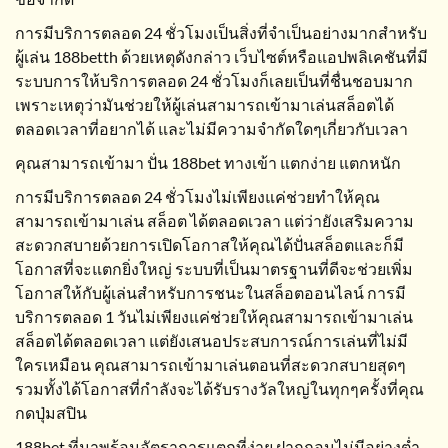
การมีบริการตลอด 24 ชั่วโมงเป็นสิ่งที่จำเป็นอย่างมากสำหรับ
ผู้เล่น 188betth ด้วยเหตุดังกล่าว เว็บไซต์หรือแอปพลิเคชันที่มี
ระบบการให้บริการตลอด 24 ชั่วโมงก็เลยเป็นที่ชื่นชอบมาก
เพราะเหตุว่ามันช่วยให้ผู้เล่นสามารถเข้ามาเล่นสล็อตได้
ตลอดเวลาที่อยากได้ และไม่มีความจำกัดใดๆเกี่ยวกับเวลา
คุณสามารถเข้ามา ปั่น 188bet ทางเข้า แตกง่าย แตกหนัก
การมีบริการตลอด 24 ชั่วโมงไม่เพียงแค่ช่วยทำให้คุณ
สามารถเข้ามาเล่น สล็อต ได้ตลอดเวลา แต่ว่ายังเสริมความ
สะดวกสบายด้วยการเปิดโอกาสให้คุณได้ปั่นสล็อตและก็มี
โอกาสที่จะแตกยิ่งใหญ่ ระบบที่เป็นมาตรฐานที่ดีจะช่วยเพิ่ม
โอกาสให้กับผู้เล่นสำหรับการชนะในสล็อตออนไลน์ การมี
บริการตลอด 1 วันไม่เพียงแค่ช่วยให้คุณสามารถเข้ามาเล่น
สล็อตได้ตลอดเวลา แต่ยังเสนอประสบการณ์การเล่นที่ไม่มี
ใครเหมือน คุณสามารถเข้ามาเล่นตอนที่สะดวกสบายสุดๆ
รวมทั้งได้โอกาสที่กำลังจะได้รับรางวัลใหญ่ในทุกๆครั้งที่คุณ
กดปุ่มสปิน
188bet ที่มาพร้อมอัตราการแตกที่ง่าย ฝากถอนไม่มีอย่างต่ำ