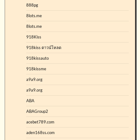
888pg
8lots.me
8lots.me
918Kiss
918kiss ดาวน์โหลด
918kissauto
918kissme
a9a9.org
a9a9.org
ABA
ABAGroup2
acebet789.com
aden168ss.com