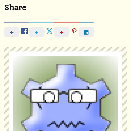
Share