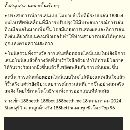
ทั้งสนุกสนานเยอะขึ้นเรื่อยๆ
• ประสบการณ์การเล่นแบบโมบายล์ เว็บที่มีระบบเล่น 188bet
บนโทรศัพท์เคลื่อนที่มีการปรับปรุงให้มีประสบการณ์การเล่น
ที่เหมือนจริงมากเพิ่มขึ้น โดยมีแบบการแสดงผลและก็การเล่น
ที่เช่นเดียวกับบนคอมพิวเตอร์ ทำให้ท่านสามารถเล่นได้ทุกหน
ทุกแห่งตามความสะดวก
• โบนัสรวมทั้งรางวัล การเล่นสล็อตออนไลน์แบบใหม่ยังมีการ
เสนอโบนัสแล้วก็รางวัลที่น่าเร้าใจอีกด้วย ทำให้ท่านมีโอกาส
ได้รับรางวัลมากยิ่งขึ้นแล้วก็เพลิดเพลินกับการเล่นเยอะขึ้น
ฉะนั้น การเล่นสล็อตออนไลน์แบบใหม่ไม่เพียงแค่เพลินใจแล้ว
ก็รื้นเริง แต่ว่ายังมีประสบการณ์การเล่นที่มากขึ้นอย่างสมจริง
สมจัง โดยใช้เทคโนโลยีรวมทั้งการออกแบบที่นำสมัย
ทางเข้า 188betth 188bet 188betth.me 18 พฤษภาคม 2024
Stan ดูรีวิวจากลูกค้าจริง 188betthแตกทุกชั่วโมง Top 96