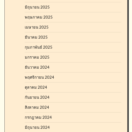
มิถุนายน 2025
พฤษภาคม 2025
เมษายน 2025
มีนาคม 2025
กุมภาพันธ์ 2025
มกราคม 2025
ธันวาคม 2024
พฤศจิกายน 2024
ตุลาคม 2024
กันยายน 2024
สิงหาคม 2024
กรกฎาคม 2024
มิถุนายน 2024