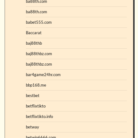
ba88th.com
ba88th.com
babet555.com
Baccarat
baj88thb
baj88thbz.com
baj88thbz.com
bar4game24hr.com
bbp168.me
bestbet
betflixtikto
betflixtikto.info
betway
betwin6666.com