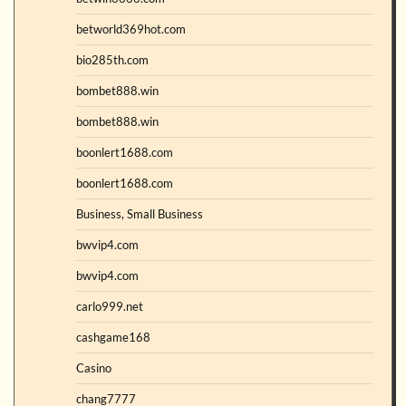
betworld369hot.com
bio285th.com
bombet888.win
bombet888.win
boonlert1688.com
boonlert1688.com
Business, Small Business
bwvip4.com
bwvip4.com
carlo999.net
cashgame168
Casino
chang7777