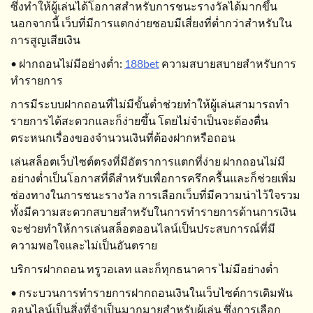
ซึ่งทำให้ผู้เล่นได้โอกาสสำหรับการชนะรางวัลได้มากขึ้น
นอกจากนี้ เว็บที่มีการแตกง่ายชอบมีเสี่ยงที่ต่ำกว่าสำหรับใน
การสูญเสียเงิน
• ฝากถอนไม่มีอย่างต่ำ:
188bet
ความสบายสบายสำหรับการ
ทำรายการ
การมีระบบฝากถอนที่ไม่มีขั้นต่ำช่วยทำให้ผู้เล่นสามารถทำ
รายการได้สะดวกและก็ง่ายขึ้น โดยไม่จำเป็นจะต้องตื่น
ตระหนกเรื่องของจำนวนเงินที่ต้องฝากหรือถอน
เล่นสล็อตเว็บไซต์ตรงที่มีอัตราการแตกที่ง่าย ฝากถอนไม่มี
อย่างต่ำเป็นโอกาสที่ดีสำหรับเพื่อการครึกครื้นและก็ช่วยเพิ่ม
ช่องทางในการชนะรางวัล การเลือกเว็บที่มีความน่าไว้ใจรวม
ทั้งมีความสะดวกสบายสำหรับในการทำรายการด้านการเงิน
จะช่วยทำให้การเล่นสล็อตออนไลน์เป็นประสบการณ์ที่มี
ความพอใจและไม่เป็นอันตราย
บริการฝากถอน ทรูวอเลท และก็ทุกธนาคาร ไม่มีอย่างต่ำ
• กระบวนการทำรายการฝากถอนเงินในเว็บไซต์การเดิมพัน
ออนไลน์เป็นสิ่งที่จำเป็นมากมายสำหรับผู้เล่น ซึ่งการเลือก