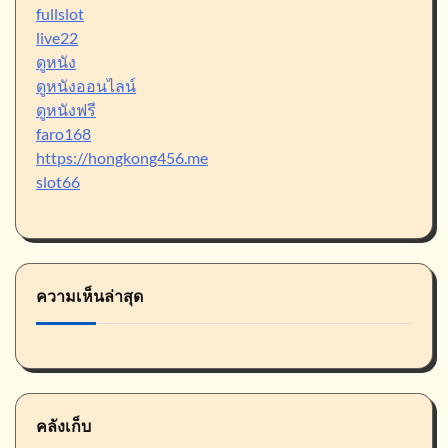
fullslot
live22
ดูหนัง
ดูหนังออนไลน์
ดูหนังฟรี
faro168
https://hongkong456.me
slot66
ความเห็นล่าสุด
คลังเก็บ