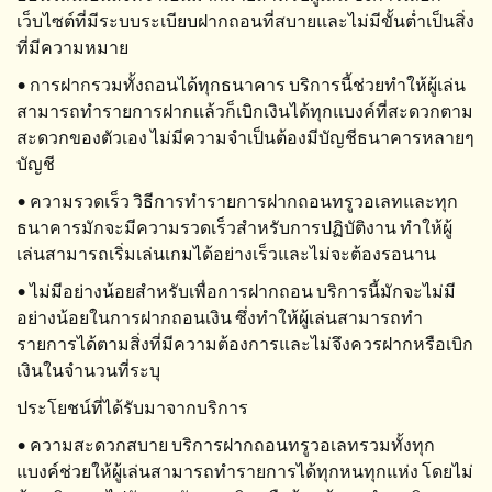
เว็บไซต์ที่มีระบบระเบียบฝากถอนที่สบายและไม่มีขั้นต่ำเป็นสิ่ง
ที่มีความหมาย
• การฝากรวมทั้งถอนได้ทุกธนาคาร บริการนี้ช่วยทำให้ผู้เล่น
สามารถทำรายการฝากแล้วก็เบิกเงินได้ทุกแบงค์ที่สะดวกตาม
สะดวกของตัวเอง ไม่มีความจำเป็นต้องมีบัญชีธนาคารหลายๆ
บัญชี
• ความรวดเร็ว วิธีการทำรายการฝากถอนทรูวอเลทและทุก
ธนาคารมักจะมีความรวดเร็วสำหรับการปฏิบัติงาน ทำให้ผู้
เล่นสามารถเริ่มเล่นเกมได้อย่างเร็วและไม่จะต้องรอนาน
• ไม่มีอย่างน้อยสำหรับเพื่อการฝากถอน บริการนี้มักจะไม่มี
อย่างน้อยในการฝากถอนเงิน ซึ่งทำให้ผู้เล่นสามารถทำ
รายการได้ตามสิ่งที่มีความต้องการและไม่จึงควรฝากหรือเบิก
เงินในจำนวนที่ระบุ
ประโยชน์ที่ได้รับมาจากบริการ
• ความสะดวกสบาย บริการฝากถอนทรูวอเลทรวมทั้งทุก
แบงค์ช่วยให้ผู้เล่นสามารถทำรายการได้ทุกหนทุกแห่ง โดยไม่