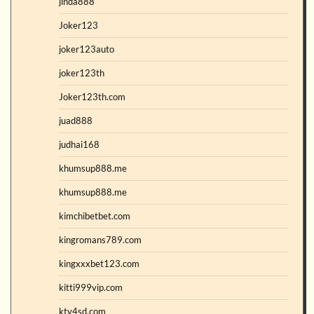
jinda888
Joker123
joker123auto
joker123th
Joker123th.com
juad888
judhai168
khumsup888.me
khumsup888.me
kimchibetbet.com
kingromans789.com
kingxxxbet123.com
kitti999vip.com
ktv4sd.com