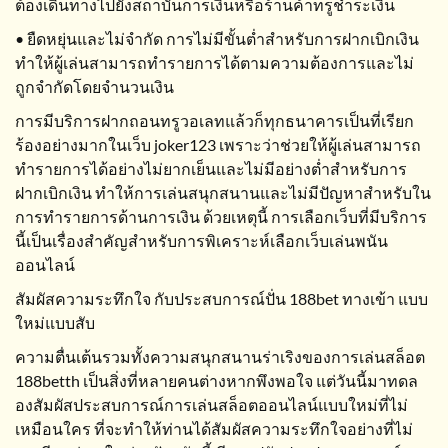
ต้องเดินทางไปยังสถาบันการเงินหรือร้านค้าทรูชำระเงิน
• ยืดหยุ่นและไม่จำกัด การไม่มีขั้นต่ำสำหรับการฝากเบิกเงิน
ทำให้ผู้เล่นสามารถทำรายการได้ตามความต้องการและไม่
ถูกจำกัดโดยจำนวนเงิน
การมีบริการฝากถอนทรูวอเลทแล้วก็ทุกธนาคารเป็นที่เรียก
ร้องอย่างมากในเว็บ joker123 เพราะว่าช่วยให้ผู้เล่นสามารถ
ทำรายการได้อย่างไม่ยากเย็นและไม่มีอย่างต่ำสำหรับการ
ฝากเบิกเงิน ทำให้การเล่นสนุกสนานและไม่มีปัญหาสำหรับใน
การทำรายการด้านการเงิน ด้วยเหตุนี้ การเลือกเว็บที่มีบริการ
นี้เป็นเรื่องสำคัญสำหรับการพิเคราะห์เลือกเว็บเล่นพนัน
ออนไลน์
สัมผัสความระทึกใจ กับประสบการณ์ปั่น 188bet ทางเข้า แบบ
ใหม่แบบสับ
ความตื่นเต้นรวมทั้งความสนุกสนานร่าเริงของการเล่นสล็อต
188betth เป็นสิ่งที่หลายคนต่างหากพึงพอใจ แต่วันนี้มาทดล
องสัมผัสประสบการณ์การเล่นสล็อตออนไลน์แบบใหม่ที่ไม่
เหมือนใคร ที่จะทำให้ท่านได้สัมผัสความระทึกใจอย่างที่ไม่