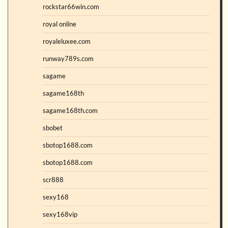
rockstar66win.com
royal online
royaleluxee.com
runway789s.com
sagame
sagame168th
sagame168th.com
sbobet
sbotop1688.com
sbotop1688.com
scr888
sexy168
sexy168vip