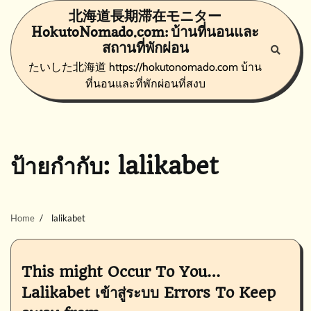
Skip
北海道長期滞在モニター
to
HokutoNomado.com: บ้านที่นอนและ
content
สถานที่พักผ่อน
たいした北海道 https://hokutonomado.com บ้าน
ที่นอนและที่พักผ่อนที่สงบ
ป้ายกำกับ:
lalikabet
Home
lalikabet
This might Occur To You…
Lalikabet เข้าสู่ระบบ Errors To Keep