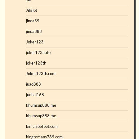
Jilislot
jinda55
jinda888
Joker123
joker123auto
joker123th
Joker123th.com
juad888
judhai168
khumsup888.me
khumsup888.me
kimchibetbet.com
kingromans789.com