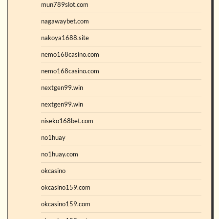
mun789slot.com
nagawaybet.com
nakoya1688.site
nemo168casino.com
nemo168casino.com
nextgen99.win
nextgen99.win
niseko168bet.com
no1huay
no1huay.com
okcasino
okcasino159.com
okcasino159.com