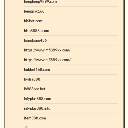
hengheng9899.com
hengjing168
hi6bet.com
hiso8888s.com
hongkong456
https://www.mfj889xx.com/
https://www.mfj889xx.com/
hubbet168.com
hydra888
ib888pro.bet
infyplus888.com
infyplus888.info
item388.com
Jili