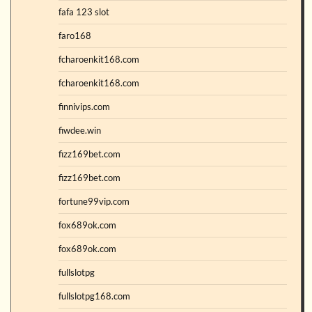
fafa 123 slot
faro168
fcharoenkit168.com
fcharoenkit168.com
finnivips.com
fiwdee.win
fizz169bet.com
fizz169bet.com
fortune99vip.com
fox689ok.com
fox689ok.com
fullslotpg
fullslotpg168.com