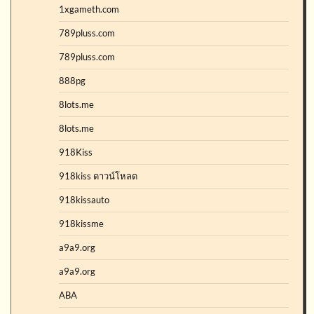
1xgameth.com
789pluss.com
789pluss.com
888pg
8lots.me
8lots.me
918Kiss
918kiss ดาวน์โหลด
918kissauto
918kissme
a9a9.org
a9a9.org
ABA