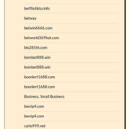
betflixtikto.info
betway
betwin6666.com
betworld369hot.com
bio285th.com
bombet888.win
bombet888.win
boonlert1688.com
boonlert1688.com
Business, Small Business
bwvip4.com
bwvip4.com
carlo999.net