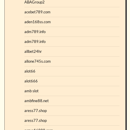
ABAGroup2
acebet789.com
aden168ss.com
adm789.info
adm789.info
allbet24hr
allone745s.com
alot66
alot666
amb slot
ambfine88.net
aress77.shop
aress77.shop