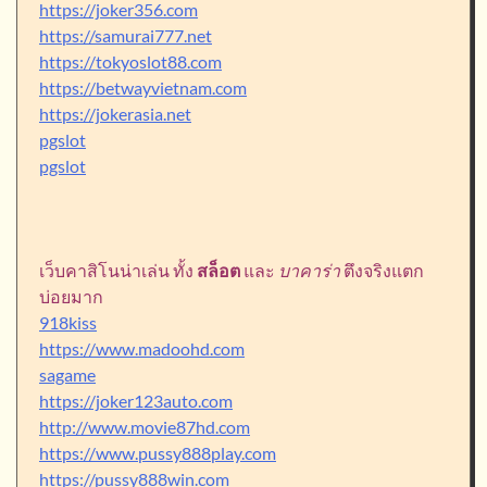
https://joker356.com
https://samurai777.net
https://tokyoslot88.com
https://betwayvietnam.com
https://jokerasia.net
pgslot
pgslot
เว็บคาสิโนน่าเล่น ทั้ง
สล็อต
และ
บาคาร่า
ตึงจริงแตก
บ่อยมาก
918kiss
https://www.madoohd.com
sagame
https://joker123auto.com
http://www.movie87hd.com
https://www.pussy888play.com
https://pussy888win.com