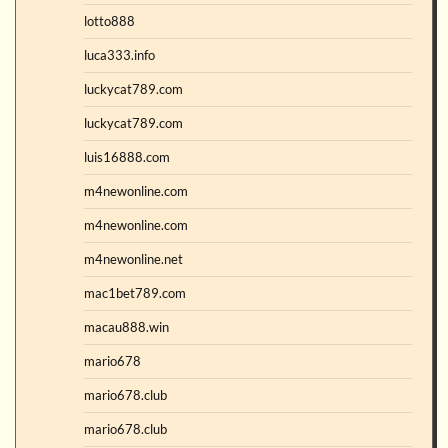
lotto888
luca333.info
luckycat789.com
luckycat789.com
luis16888.com
m4newonline.com
m4newonline.com
m4newonline.net
mac1bet789.com
macau888.win
mario678
mario678.club
mario678.club