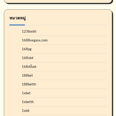
หมวดหมู่
123lionth
1688vegasx.com
168pg
168slot
168สล็อต
188bet
188betth
1xbet
1xbetth
1xbit