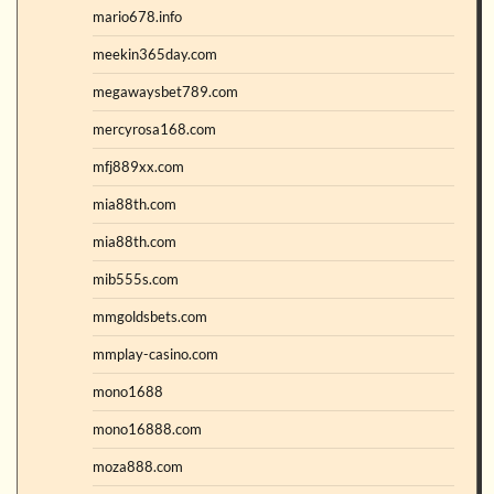
mario678.info
meekin365day.com
megawaysbet789.com
mercyrosa168.com
mfj889xx.com
mia88th.com
mia88th.com
mib555s.com
mmgoldsbets.com
mmplay-casino.com
mono1688
mono16888.com
moza888.com