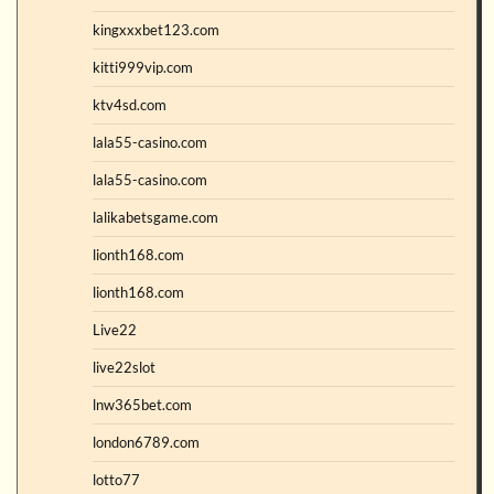
kingxxxbet123.com
kitti999vip.com
ktv4sd.com
lala55-casino.com
lala55-casino.com
lalikabetsgame.com
lionth168.com
lionth168.com
Live22
live22slot
lnw365bet.com
london6789.com
lotto77