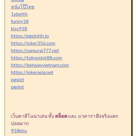
หนังโป๊ไทย
1xbetth
funny18
kiss918
https://pgslotth.io
https://joker356.com
https://samurai777.net
https://tokyoslot88.com
https://betwayvietnam.com
https://jokerasia.net
pgslot
pgslot
เว็บคาสิโนน่าเล่น ทั้ง
สล็อต
และ
บาคาร่า
ตึงจริงแตก
บ่อยมาก
918kiss