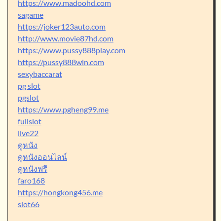
https://www.madoohd.com
sagame
https://joker123auto.com
http://www.movie87hd.com
https://www.pussy888play.com
https://pussy888win.com
sexybaccarat
pg slot
pgslot
https://www.pgheng99.me
fullslot
live22
ดูหนัง
ดูหนังออนไลน์
ดูหนังฟรี
faro168
https://hongkong456.me
slot66