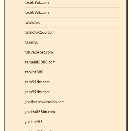
fox689ok.com
fox689ok.com
fullslotpg
fullslotpg168.com
funny18
future24bet.com
gamehit8888.com
gaojing888
gem99ths.com
gem99ths.com
goatbetroyalcasino.com
goatza888fin.com
golden456