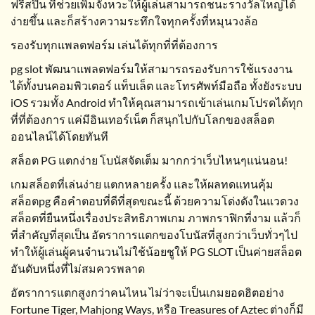
ฟรีสปิน ที่ช่วยเพิ่มจังหวะให้ผู้เล่นสามารถชนะรางวัลใหญ่ได้
ง่ายขึ้น และก็สร้างความระทึกใจทุกครั้งที่หมุนวงล้อ
รองรับทุกแพลตฟอร์ม เล่นได้ทุกที่ที่ต้องการ
pg slot พัฒนาแพลตฟอร์มให้สามารถรองรับการใช้แรงงาน
ได้ทั้งบนคอมพิวเตอร์ แท็บเล็ต และโทรศัพท์มือถือ ทั้งยังระบบ
iOS รวมทั้ง Android ทำให้คุณสามารถเข้าเล่นเกมโปรดได้ทุก
ที่ที่ต้องการ แค่มีอินเทอร์เน็ต ก็สนุกไปกับโลกของสล็อต
ออนไลน์ได้โดยทันที
สล็อต PG แตกง่าย โบนัสจัดเต็ม มากกว่าเว็บไหนๆแน่นอน!
เกมสล็อตที่เล่นง่าย แตกหลายครั้ง และให้ผลทดแทนคุ้ม
สล็อตpg คือคำตอบที่ดีที่สุดขณะนี้ ด้วยความโด่งดังในแวดวง
สล็อตที่ยืนหนึ่งเรื่องประสิทธิภาพเกม ภาพกราฟิกที่งาม แล้วก็
ที่สำคัญที่สุดเป็น อัตราการแตกของโบนัสที่สูงกว่าเว็บทั่วๆไป
ทำให้ผู้เล่นผู้คนจำนวนไม่ใช้น้อยชูให้ PG SLOT เป็นค่ายสล็อต
อันดับหนึ่งที่ไม่สมควรพลาด
อัตราการแตกสูงกว่าคนไหน ไม่ว่าจะเป็นเกมยอดฮิตอย่าง
Fortune Tiger, Mahjong Ways, หรือ Treasures of Aztec ต่างก็มี