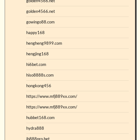
golden4566.net
golden4566.net
gowingo88.com
happy168
hengheng9899.com
hengjing168
hi6bet.com
hiso8888s.com
hongkong456
https://www.mfj889xx.com/
https://www.mfj889xx.com/
hubbet168.com
hydra888
ib888pro.bet