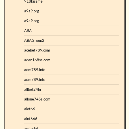
918kissme
a9a9.org
a9a9.org
ABA
ABAGroup2
acebet789.com
aden168ss.com
adm789.info
adm789.info
allbet24hr
allone745s.com
alot66
alot666
amb slot