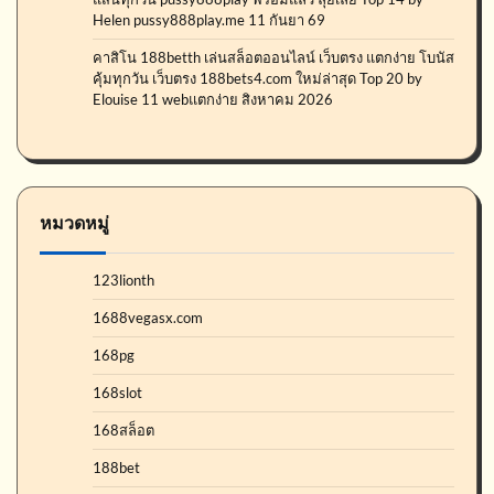
Helen pussy888play.me 11 กันยา 69
คาสิโน 188betth เล่นสล็อตออนไลน์ เว็บตรง แตกง่าย โบนัส
คุ้มทุกวัน เว็บตรง 188bets4.com ใหม่ล่าสุด Top 20 by
Elouise 11 webแตกง่าย สิงหาคม 2026
หมวดหมู่
123lionth
1688vegasx.com
168pg
168slot
168สล็อต
188bet