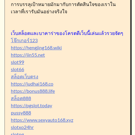
การบรรลุเป้าหมายมักมากับการตัดสินใจของเราใน
เวลาที่เรารับมันอย่างจริงใจ
เว็บสล็อตและบาคาร่าของโครตดีเว็บนี้เล่นแล้วรวยจัดๆ
โจ๊กเกอร์123
https://hengjing168.wiki
https://jin55.net
slot99
slot66
สล็อตเว็บตรง
https://judhai168.co
https://bonus888.life
สล็อต888
https://pgslot.today
pussy888
https://www.sexyauto168.xyz
slotxo24hr
slotpg