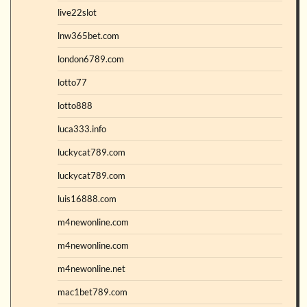
live22slot
lnw365bet.com
london6789.com
lotto77
lotto888
luca333.info
luckycat789.com
luckycat789.com
luis16888.com
m4newonline.com
m4newonline.com
m4newonline.net
mac1bet789.com