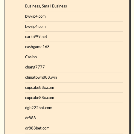
Business, Small Business
bwvip4.com
bwvip4.com
carlo999.net
cashgame168
Casino
chang7777
chinatown888.win
cupcake88x.com
cupcake88x.com
dgb222hot.com
dr888
dr888bet.com