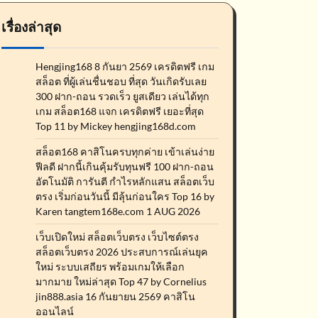
เรื่องล่าสุด
Hengjing168 8 กันยา 2569 เครดิตฟรี เกม
สล็อต ที่ผู้เล่นชื่นชอบ ที่สุด วันเกิดรับเลย
300 ฝาก-ถอน รวดเร็ว ยูสเดียว เล่นได้ทุก
เกม สล็อต168 แจก เครดิตฟรี เยอะที่สุด
Top 11 by Mickey hengjing168d.com
สล็อต168 คาสิโนครบทุกค่าย เข้าเล่นง่าย
ฟีลดี ฝากนี้เกินคุ้มรับทุนฟรี 100 ฝาก-ถอน
อัตโนมัติ การันตี กำไรหลักแสน สล็อตเว็บ
ตรง เริ่มก่อนวันนี้ มีลุ้นก่อนใคร Top 16 by
Karen tangtem168e.com 1 AUG 2026
เว็บเปิดใหม่ สล็อตเว็บตรง เว็บไซต์ตรง
สล็อตเว็บตรง 2026 ประสบการณ์เล่นยุค
ใหม่ ระบบเสถียร พร้อมเกมให้เลือก
มากมาย ใหม่ล่าสุด Top 47 by Cornelius
jin888.asia 16 กันยายน 2569 คาสิโน
ออนไลน์