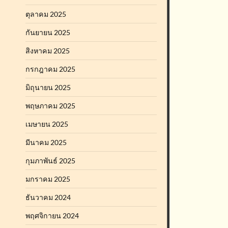
ตุลาคม 2025
กันยายน 2025
สิงหาคม 2025
กรกฎาคม 2025
มิถุนายน 2025
พฤษภาคม 2025
เมษายน 2025
มีนาคม 2025
กุมภาพันธ์ 2025
มกราคม 2025
ธันวาคม 2024
พฤศจิกายน 2024