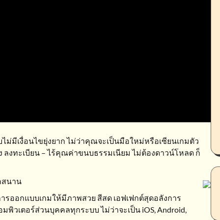
่มีเงื่อนไขยุ่งยาก ไม่ว่าคุณจะเป็นมือใหม่หรือเซียนเกมตัว
ยง ลงทะเบียน – ไร้คุณค่าขนบธรรมเนียม ไม่ต้องดาวน์โหลด ก็
นุกสนาน
านการออกแบบเกมให้มีภาพสวย สีสด เอฟเฟกต์สุดอลังการ
อมพิวเตอร์ส่วนบุคคลทุกระบบ ไม่ว่าจะเป็น iOS, Android,