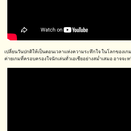
เปลี่ยนวันปกติให้เป็นตอนเวลาแห่งความระทึกใจ ในโลกของเกมออน
ค่ายเกมที่ครอบครองใจนักเล่นทั่วเอเชียอย่างสม่ำเสมอ อาจจะห