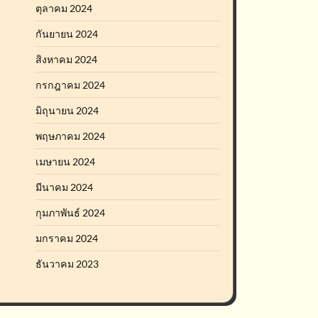
ตุลาคม 2024
กันยายน 2024
สิงหาคม 2024
กรกฎาคม 2024
มิถุนายน 2024
พฤษภาคม 2024
เมษายน 2024
มีนาคม 2024
กุมภาพันธ์ 2024
มกราคม 2024
ธันวาคม 2023