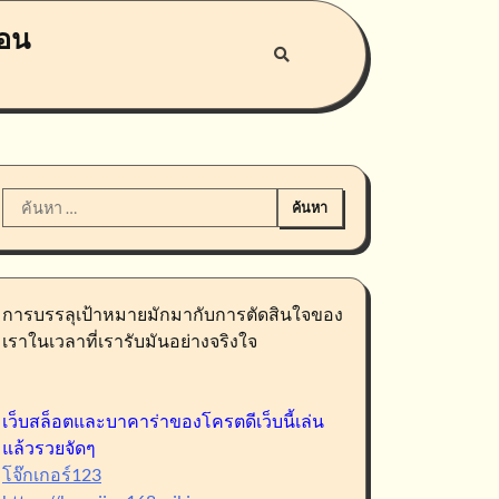
อน
ค้นหา
สำหรับ:
การบรรลุเป้าหมายมักมากับการตัดสินใจของ
เราในเวลาที่เรารับมันอย่างจริงใจ
เว็บสล็อตและบาคาร่าของโครตดีเว็บนี้เล่น
แล้วรวยจัดๆ
โจ๊กเกอร์123