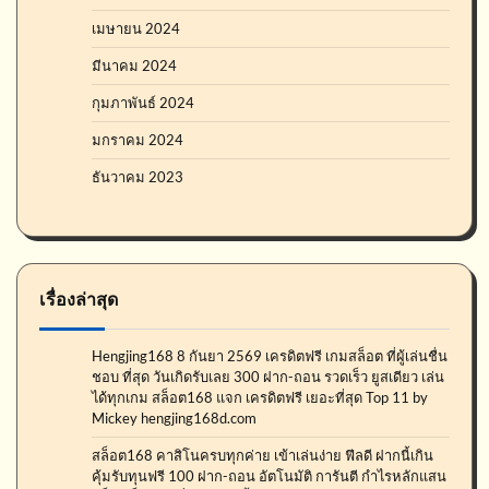
เมษายน 2024
มีนาคม 2024
กุมภาพันธ์ 2024
มกราคม 2024
ธันวาคม 2023
เรื่องล่าสุด
Hengjing168 8 กันยา 2569 เครดิตฟรี เกมสล็อต ที่ผู้เล่นชื่น
ชอบ ที่สุด วันเกิดรับเลย 300 ฝาก-ถอน รวดเร็ว ยูสเดียว เล่น
ได้ทุกเกม สล็อต168 แจก เครดิตฟรี เยอะที่สุด Top 11 by
Mickey hengjing168d.com
สล็อต168 คาสิโนครบทุกค่าย เข้าเล่นง่าย ฟีลดี ฝากนี้เกิน
คุ้มรับทุนฟรี 100 ฝาก-ถอน อัตโนมัติ การันตี กำไรหลักแสน