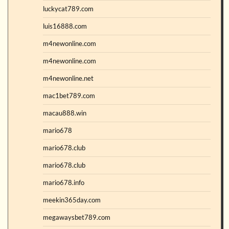
luckycat789.com
luis16888.com
m4newonline.com
m4newonline.com
m4newonline.net
mac1bet789.com
macau888.win
mario678
mario678.club
mario678.club
mario678.info
meekin365day.com
megawaysbet789.com