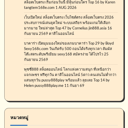
สล็อตเว็บตรง เริ่มก่อนวันนี้ มีลุ้นก่อนใคร Top 16 by Karen
tangtem168e.com 1 AUG 2026
เว็บเปิดใหม่ สล็อตเว็บตรง เว็บไซต์ตรง สล็อตเว็บตรง 2026
ประสบการณ์เล่นยุคใหม่ ระบบเสถียร พร้อมเกมให้เลือก
มากมาย ใหม่ล่าสุด Top 47 by Cornelius jin888.asia 16
กันยายน 2569 คาสิโนออนไลน์
บาคาร่า เปิดมุมมองใหม่ของเกมบาคาร่า Top 29 by Boyd
Sexy168c.com วันเกิดรับ 500 ถอนได้จริงทุกเวลา สัมผัส
โต๊ะสดระดับพรีเมียม sexy168 สมัครง่าย ได้โปรไว 25
กันยายน 2569
พุซซี่888 สล็อตออนไลน์ โลกแห่งความสนุก ที่เหนือกว่า
แจกเพชร ฟรีทุกวัน คาสิโนออนไลน์ 5ดาว คนเล่นไม่ต่ำกว่า
แสนทุกวัน pussy888play พร้อมแล้ว ลุยเลย Top 14 by
Helen pussy888play.me 11 กันยา 69
หมวดหมู่