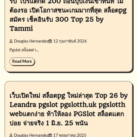
รับ โปรแตกดี 200 ถอนปุ๊บเงินเข้าทันที ไม่
ต้องรอ เปิดโอกาสชนะเกมมากที่สุด สล็อตpg
สมัคร เช็คอินรับ 300 Top 25 by
Tammi
Douglas Hernandez
12 กุมภาพันธ์ 2026
Pgslot สล็อตค่า…
Read More
เว็บเปิดใหม่ สล็อตpg ใหม่ล่าสุด Top 26 by
Leandra pgslot pgslotth.uk pgslotth
webแตกง่าย ท้าให้ลอง PGSlot สล็อตแตก
บ่อย จ่ายจริง 1 มิ.ย. 25 พนัน
Douglas Hernandez
17 พฤษภาคม 2025