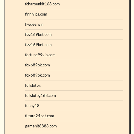
fcharoenkit168.com
finnivips.com
fiwdee.win
fizz169bet.com
fizz169bet.com
fortune99vip.com
fox689ok.com
fox689ok.com
fullslotpg
fullslotpg168.com
funny18
future24bet.com
gamehit8888.com