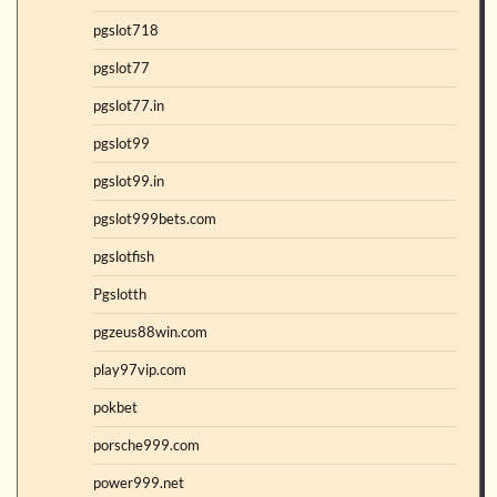
pgslot718
pgslot77
pgslot77.in
pgslot99
pgslot99.in
pgslot999bets.com
pgslotfish
Pgslotth
pgzeus88win.com
play97vip.com
pokbet
porsche999.com
power999.net