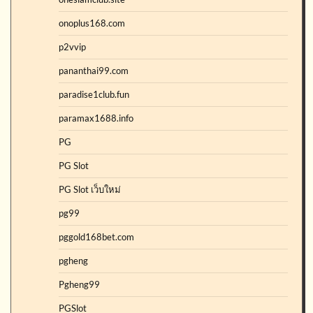
onoplus168.com
p2vvip
pananthai99.com
paradise1club.fun
paramax1688.info
PG
PG Slot
PG Slot เว็บใหม่
pg99
pggold168bet.com
pgheng
Pgheng99
PGSlot