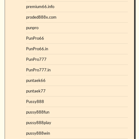
premium66.info
proded888x.com
punpro
PunPro66
PunPro66.in
PunPro777
PunPro777.in
puntaek66
puntaek77
Pussy888
pussy888fun
pussy888play
pussy888win