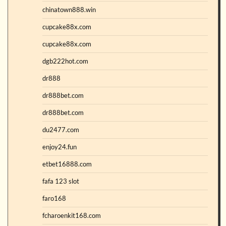
chinatown888.win
cupcake88x.com
cupcake88x.com
dgb222hot.com
dr888
dr888bet.com
dr888bet.com
du2477.com
enjoy24.fun
etbet16888.com
fafa 123 slot
faro168
fcharoenkit168.com