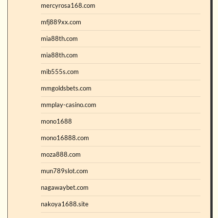
mercyrosa168.com
mfj889xx.com
mia88th.com
mia88th.com
mib555s.com
mmgoldsbets.com
mmplay-casino.com
mono1688
mono16888.com
moza888.com
mun789slot.com
nagawaybet.com
nakoya1688.site