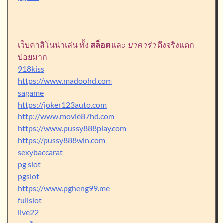
เว็บคาสิโนน่าเล่น ทั้ง
สล็อต
และ
บาคาร่า
ตึงจริงแตก
บ่อยมาก
918kiss
https://www.madoohd.com
sagame
https://joker123auto.com
http://www.movie87hd.com
https://www.pussy888play.com
https://pussy888win.com
sexybaccarat
pg slot
pgslot
https://www.pgheng99.me
fullslot
live22