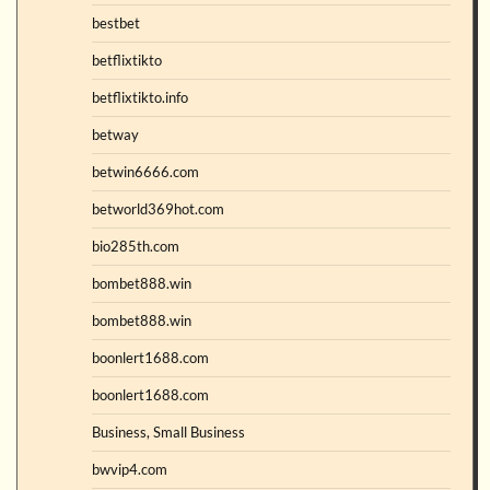
bestbet
betflixtikto
betflixtikto.info
betway
betwin6666.com
betworld369hot.com
bio285th.com
bombet888.win
bombet888.win
boonlert1688.com
boonlert1688.com
Business, Small Business
bwvip4.com