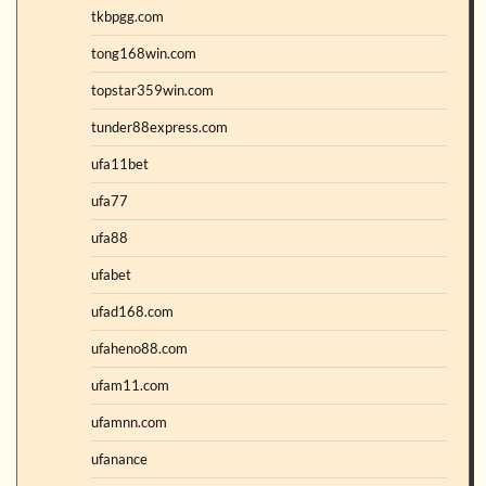
tkbpgg.com
tong168win.com
topstar359win.com
tunder88express.com
ufa11bet
ufa77
ufa88
ufabet
ufad168.com
ufaheno88.com
ufam11.com
ufamnn.com
ufanance