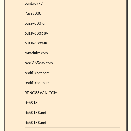
puntaek77
Pussy888
pussy888fun
pussy888play
pussy888win
ramclubx.com
rasri365day.com
realflikbet.com
realflikbet.com
RENO88WIN.COM
rich818
rich8188.net
rich8188.net