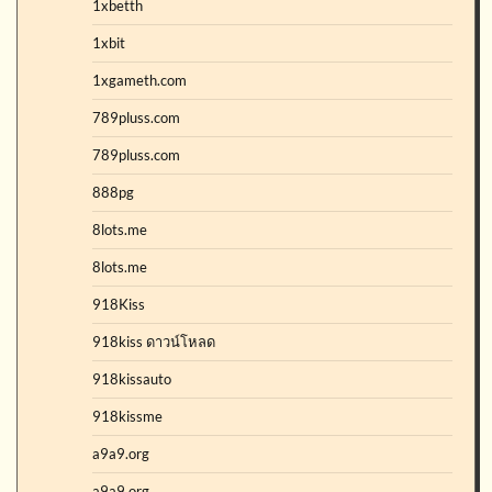
1xbetth
1xbit
1xgameth.com
789pluss.com
789pluss.com
888pg
8lots.me
8lots.me
918Kiss
918kiss ดาวน์โหลด
918kissauto
918kissme
a9a9.org
a9a9.org