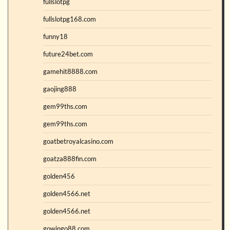
fullslotpg
fullslotpg168.com
funny18
future24bet.com
gamehit8888.com
gaojing888
gem99ths.com
gem99ths.com
goatbetroyalcasino.com
goatza888fin.com
golden456
golden4566.net
golden4566.net
gowingo88.com