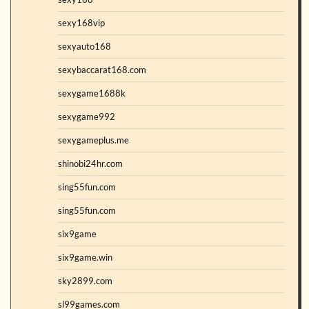
sexy168vip
sexyauto168
sexybaccarat168.com
sexygame1688k
sexygame992
sexygameplus.me
shinobi24hr.com
sing55fun.com
sing55fun.com
six9game
six9game.win
sky2899.com
sl99games.com