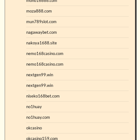
mono16888.com
moza888.com
mun789slot.com
nagawaybet.com
nakoya1688.site
nemo168casino.com
nemo168casino.com
nextgen99.win
nextgen99.win
niseko168bet.com
no1huay
no1huay.com
okcasino
okcasino159.com