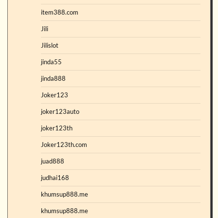
item388.com
Jili
Jilislot
jinda55
jinda888
Joker123
joker123auto
joker123th
Joker123th.com
juad888
judhai168
khumsup888.me
khumsup888.me