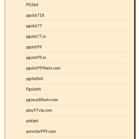
PGSlot
pgslot718
pgslot77
pgslot77.in
pgslot99
pgslot99.in
pgslot999bets.com
pgslotfish
Pgslotth
pgzeus88win.com
play97vip.com
pokbet
porsche999.com