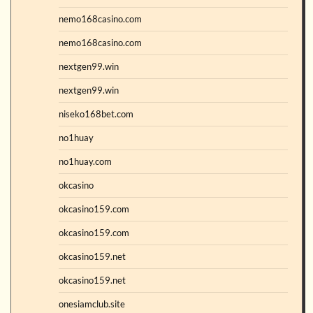
nemo168casino.com
nemo168casino.com
nextgen99.win
nextgen99.win
niseko168bet.com
no1huay
no1huay.com
okcasino
okcasino159.com
okcasino159.com
okcasino159.net
okcasino159.net
onesiamclub.site