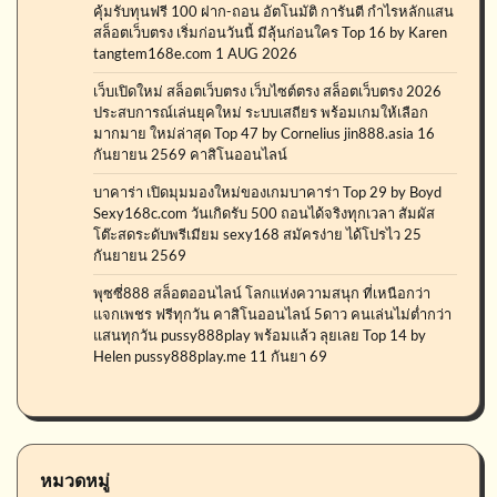
คุ้มรับทุนฟรี 100 ฝาก-ถอน อัตโนมัติ การันตี กำไรหลักแสน
สล็อตเว็บตรง เริ่มก่อนวันนี้ มีลุ้นก่อนใคร Top 16 by Karen
tangtem168e.com 1 AUG 2026
เว็บเปิดใหม่ สล็อตเว็บตรง เว็บไซต์ตรง สล็อตเว็บตรง 2026
ประสบการณ์เล่นยุคใหม่ ระบบเสถียร พร้อมเกมให้เลือก
มากมาย ใหม่ล่าสุด Top 47 by Cornelius jin888.asia 16
กันยายน 2569 คาสิโนออนไลน์
บาคาร่า เปิดมุมมองใหม่ของเกมบาคาร่า Top 29 by Boyd
Sexy168c.com วันเกิดรับ 500 ถอนได้จริงทุกเวลา สัมผัส
โต๊ะสดระดับพรีเมียม sexy168 สมัครง่าย ได้โปรไว 25
กันยายน 2569
พุซซี่888 สล็อตออนไลน์ โลกแห่งความสนุก ที่เหนือกว่า
แจกเพชร ฟรีทุกวัน คาสิโนออนไลน์ 5ดาว คนเล่นไม่ต่ำกว่า
แสนทุกวัน pussy888play พร้อมแล้ว ลุยเลย Top 14 by
Helen pussy888play.me 11 กันยา 69
หมวดหมู่