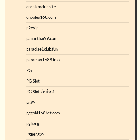
onesiamclub.site
onoplus168.com
p2vvip
pananthai99.com
paradise1club.fun
paramax1688.info
PG
PG Slot
PG Slot เว็บใหม่
pg99
pggold168bet.com
pgheng
Pgheng99