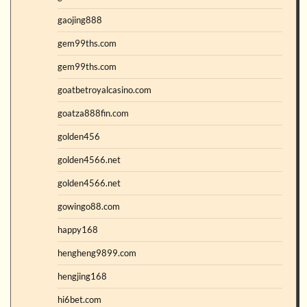
gaojing888
gem99ths.com
gem99ths.com
goatbetroyalcasino.com
goatza888fin.com
golden456
golden4566.net
golden4566.net
gowingo88.com
happy168
hengheng9899.com
hengjing168
hi6bet.com