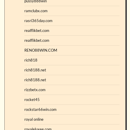
pussy888win
ramclubx.com
rasri365day.com
realflikbet.com
realflikbet.com
RENO88WIN.COM
rich818
rich8188.net
rich8188.net
rizzbetx.com
rocket45
rockstar66win.com
royal online
royaleluxee.com