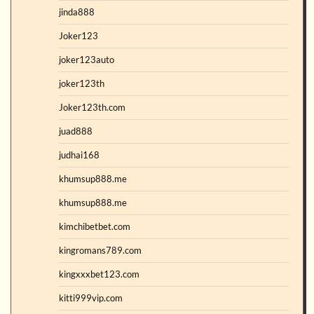
jinda888
Joker123
joker123auto
joker123th
Joker123th.com
juad888
judhai168
khumsup888.me
khumsup888.me
kimchibetbet.com
kingromans789.com
kingxxxbet123.com
kitti999vip.com