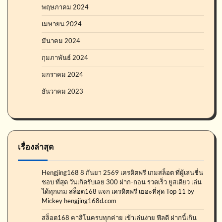
พฤษภาคม 2024
เมษายน 2024
มีนาคม 2024
กุมภาพันธ์ 2024
มกราคม 2024
ธันวาคม 2023
เรื่องล่าสุด
Hengjing168 8 กันยา 2569 เครดิตฟรี เกมสล็อต ที่ผู้เล่นชื่น
ชอบ ที่สุด วันเกิดรับเลย 300 ฝาก-ถอน รวดเร็ว ยูสเดียว เล่น
ได้ทุกเกม สล็อต168 แจก เครดิตฟรี เยอะที่สุด Top 11 by
Mickey hengjing168d.com
สล็อต168 คาสิโนครบทุกค่าย เข้าเล่นง่าย ฟีลดี ฝากนี้เกิน