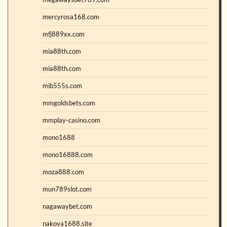
mercyrosa168.com
mfj889xx.com
mia88th.com
mia88th.com
mib555s.com
mmgoldsbets.com
mmplay-casino.com
mono1688
mono16888.com
moza888.com
mun789slot.com
nagawaybet.com
nakoya1688.site