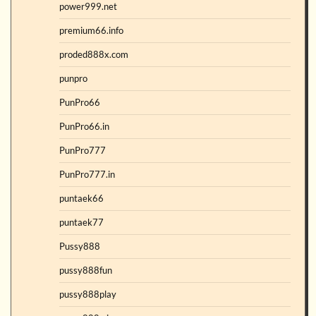
power999.net
premium66.info
proded888x.com
punpro
PunPro66
PunPro66.in
PunPro777
PunPro777.in
puntaek66
puntaek77
Pussy888
pussy888fun
pussy888play