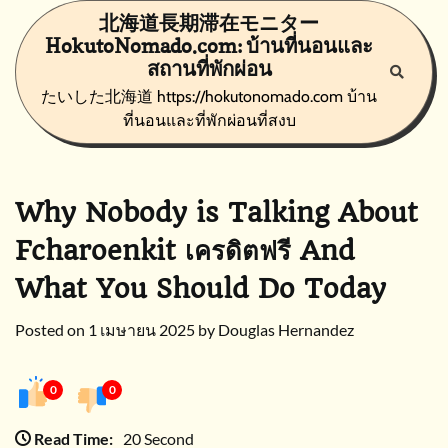
Skip
北海道長期滞在モニター
to
HokutoNomado.com: บ้านที่นอนและ
content
สถานที่พักผ่อน
たいした北海道 https://hokutonomado.com บ้าน
ที่นอนและที่พักผ่อนที่สงบ
Why Nobody is Talking About
Fcharoenkit เครดิตฟรี And
What You Should Do Today
Posted on
1 เมษายน 2025
by
Douglas Hernandez
0
0
Read Time:
20 Second