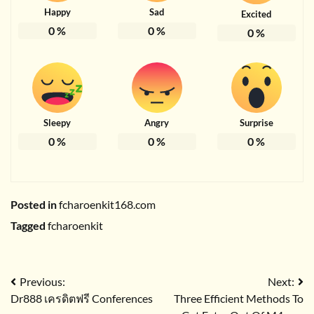
Happy
Sad
Excited
0
%
0
%
0
%
Sleepy
Angry
Surprise
0
%
0
%
0
%
Posted in
fcharoenkit168.com
Tagged
fcharoenkit
แนะแนว
Previous:
Next:
Dr888 เครดิตฟรี Conferences
Three Efficient Methods To
เรื่อง